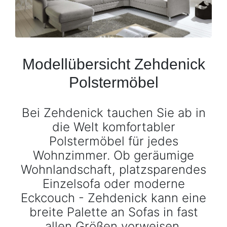
Konfigurator
0%
Finanzierung
Modellübersicht Zehdenick
Markenwelt
Polstermöbel
Letz-
Bei Zehdenick tauchen Sie ab in
Deals
die Welt komfortabler
Polstermöbel für jedes
Wohnzimmer. Ob geräumige
Wohnlandschaft, platzsparendes
Einzelsofa oder moderne
Eckcouch - Zehdenick kann eine
breite Palette an Sofas in fast
allen Größen vorweisen.