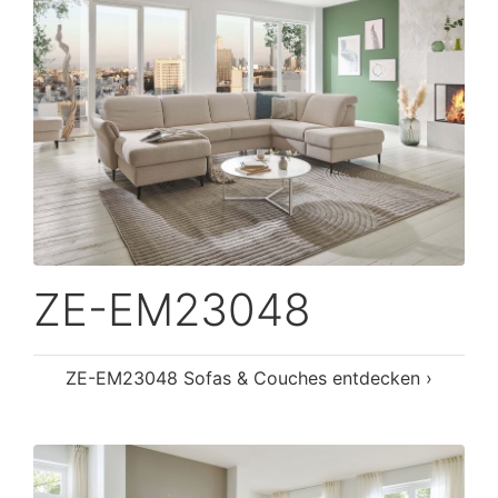
ZE-EM23048
ZE-EM23048 Sofas & Couches entdecken ›