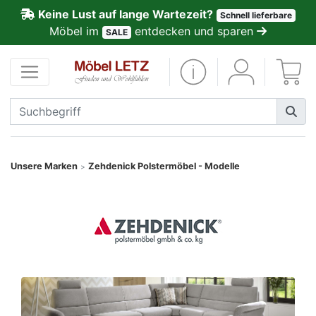
Keine Lust auf lange Wartezeit?
Schnell lieferbare
ließen
Möbel im
entdecken und sparen
SALE
Kundenmeinungen
Anmelden
PREMIUM
Schnell
Unsere Marken
Zehdenick Polstermöbel - Modelle
>
lieferbar
SALE
Polsterplaner
Möbel-