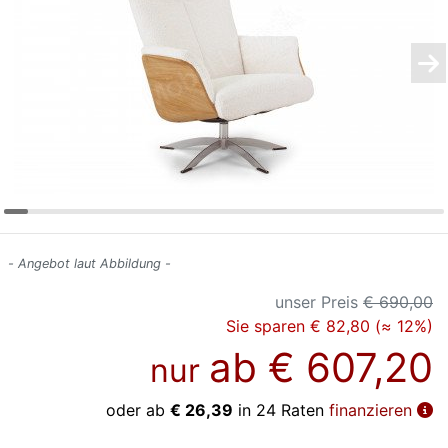
Konfigurator
0%
Finanzierung
Markenwelt
Letz-
Deals
- Angebot laut Abbildung -
unser Preis
€ 690,00
Sie sparen € 82,80 (≈ 12%)
ab
€ 607,20
nur
oder ab
€ 26,39
in 24 Raten
finanzieren