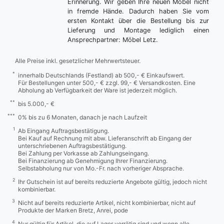
Erinnerung. Wir geben Ihre neuen Möbel nicht
in fremde Hände. Dadurch haben Sie vom
ersten Kontakt über die Bestellung bis zur
Lieferung und Montage lediglich einen
Ansprechpartner: Möbel Letz.
Alle Preise inkl. gesetzlicher Mehrwertsteuer.
*
innerhalb Deutschlands (Festland) ab 500,- € Einkaufswert.
Für Bestellungen unter 500,- € zzgl. 99,- € Versandkosten. Eine
Abholung ab Verfügbarkeit der Ware ist jederzeit möglich.
**
bis 5.000,- €
***
0% bis zu 6 Monaten, danach je nach Laufzeit
1
Ab Eingang Auftragsbestätigung.
Bei Kauf auf Rechnung mit abw. Lieferanschrift ab Eingang der
unterschriebenen Auftragsbestätigung.
Bei Zahlung per Vorkasse ab Zahlungseingang.
Bei Finanzierung ab Genehmigung Ihrer Finanzierung.
Selbstabholung nur von Mo.-Fr. nach vorheriger Absprache.
2
Ihr Gutschein ist auf bereits reduzierte Angebote gültig, jedoch nicht
kombinierbar.
3
Nicht auf bereits reduzierte Artikel, nicht kombinierbar, nicht auf
Produkte der Marken Bretz, Anrei, pode
4
Nur gültig für Artikel, die auf Lager vorrätig sind und wenn alle