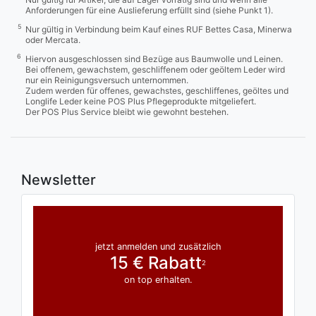
Anforderungen für eine Auslieferung erfüllt sind (siehe Punkt 1).
5
Nur gültig in Verbindung beim Kauf eines RUF Bettes Casa, Minerwa
oder Mercata.
6
Hiervon ausgeschlossen sind Bezüge aus Baumwolle und Leinen.
Bei offenem, gewachstem, geschliffenem oder geöltem Leder wird
nur ein Reinigungsversuch unternommen.
Zudem werden für offenes, gewachstes, geschliffenes, geöltes und
Longlife Leder keine POS Plus Pflegeprodukte mitgeliefert.
Der POS Plus Service bleibt wie gewohnt bestehen.
Newsletter
jetzt anmelden und zusätzlich
15 € Rabatt
2
on top erhalten.