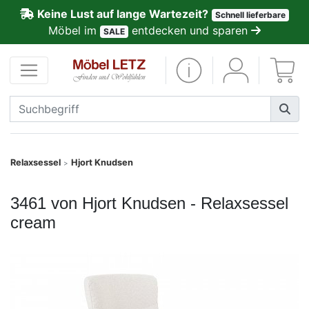
Keine Lust auf lange Wartezeit?
Schnell lieferbare
ließen
Möbel im
entdecken und sparen
SALE
Kundenmeinungen
Anmelden
PREMIUM
Schnell
Relaxsessel
Hjort Knudsen
>
lieferbar
3461 von Hjort Knudsen - Relaxsessel
SALE
cream
Polsterplaner
Möbel-