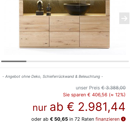
Konfigurator
0%
Finanzierung
Markenwelt
Letz-
Deals
- Angebot ohne Deko, Schieferrückwand & Beleuchtung -
unser Preis
€ 3.388,00
Sie sparen € 406,56 (≈ 12%)
ab
€ 2.981,44
nur
oder ab
€ 50,65
in 72 Raten
finanzieren