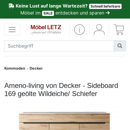
Keine Lust auf lange Wartezeit?
Schnell lieferbare
ließen
Möbel im
entdecken und sparen
SALE
Kundenmeinungen
Anmelden
PREMIUM
Schnell
Kommoden
Decker
>
lieferbar
Ameno-living von Decker - Sideboard
SALE
169 geölte Wildeiche/ Schiefer
Polsterplaner
Möbel-