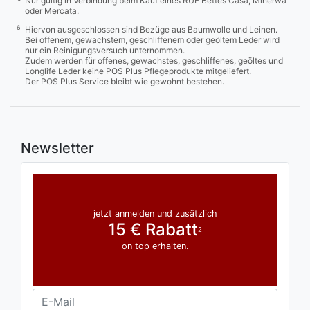
Nur gültig in Verbindung beim Kauf eines RUF Bettes Casa, Minerwa
oder Mercata.
6
Hiervon ausgeschlossen sind Bezüge aus Baumwolle und Leinen.
Bei offenem, gewachstem, geschliffenem oder geöltem Leder wird
nur ein Reinigungsversuch unternommen.
Zudem werden für offenes, gewachstes, geschliffenes, geöltes und
Longlife Leder keine POS Plus Pflegeprodukte mitgeliefert.
Der POS Plus Service bleibt wie gewohnt bestehen.
Newsletter
jetzt anmelden und zusätzlich
15 € Rabatt
2
on top erhalten.