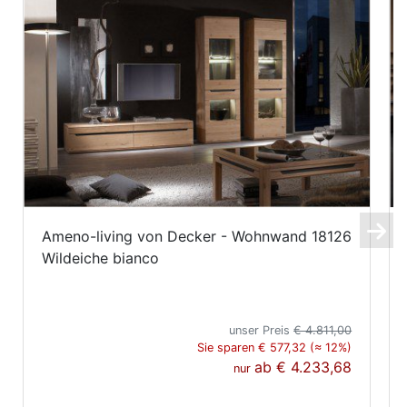
Ameno-living von Decker - Wohnwand 18126
Wildeiche bianco
unser Preis
€ 4.811,00
Sie sparen € 577,32 (≈ 12%)
ab
€ 4.233,68
nur