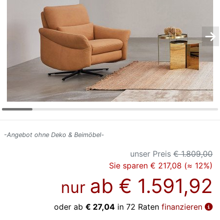
Konfigurator
0%
Finanzierung
Markenwelt
Letz-
Deals
-Angebot ohne Deko & Beimöbel-
unser Preis
€ 1.809,00
Sie sparen € 217,08 (≈ 12%)
ab
€ 1.591,92
nur
oder ab
€ 27,04
in 72 Raten
finanzieren