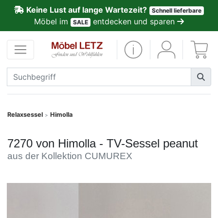
Keine Lust auf lange Wartezeit?
Schnell lieferbare
ließen
Möbel im
entdecken und sparen
SALE
Kundenmeinungen
Anmelden
PREMIUM
Schnell
Relaxsessel
Himolla
>
lieferbar
7270 von Himolla - TV-Sessel peanut
SALE
aus der Kollektion CUMUREX
Polsterplaner
Möbel-