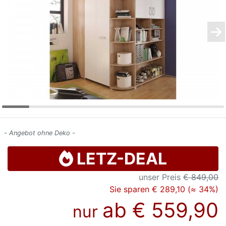
Konfigurator
0%
Finanzierung
Markenwelt
Letz-
Deals
- Angebot ohne Deko -
LETZ-DEAL
unser Preis
€ 849,00
Sie sparen € 289,10 (≈ 34%)
ab
€ 559,90
nur