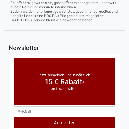
Bei offenem, gewachstem, geschliffenem oder geöltem Leder wird
nur ein Reinigungsversuch unternommen.
Zudem werden für offenes, gewachstes, geschliffenes, geöltes und
Longlife Leder keine POS Plus Pflegeprodukte mitgeliefert.
Der POS Plus Service bleibt wie gewohnt bestehen.
Newsletter
jetzt anmelden und zusätzlich
15 € Rabatt
2
on top erhalten.
Anmelden