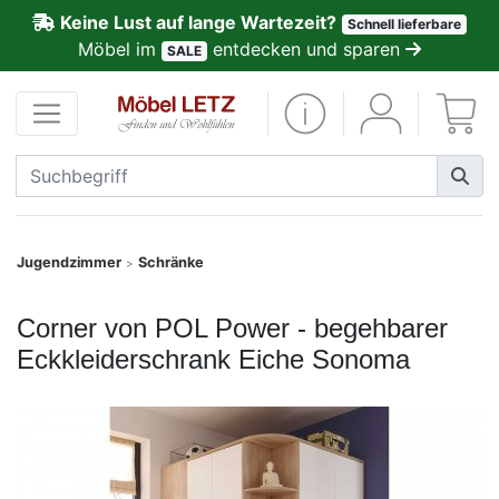
Keine Lust auf lange Wartezeit?
Schnell lieferbare
ließen
Möbel im
entdecken und sparen
SALE
Kundenmeinungen
Anmelden
PREMIUM
Schnell
Jugendzimmer
Schränke
>
lieferbar
Corner von POL Power - begehbarer
SALE
Eckkleiderschrank Eiche Sonoma
Polsterplaner
Möbel-