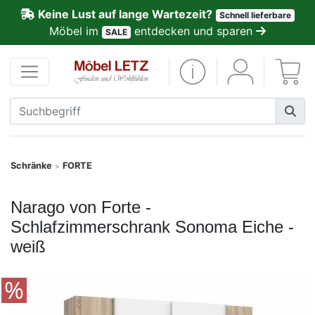
Keine Lust auf lange Wartezeit?
Schnell lieferbare
ließen
Möbel im
entdecken und sparen
SALE
Kundenmeinungen
Anmelden
PREMIUM
Schnell
Schränke
FORTE
>
lieferbar
Narago von Forte -
SALE
Schlafzimmerschrank Sonoma Eiche -
weiß
Polsterplaner
Möbel-