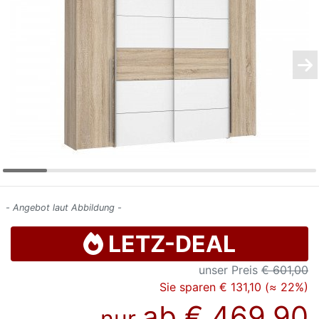
Konfigurator
0%
Finanzierung
Markenwelt
Letz-
Deals
- Angebot laut Abbildung -
LETZ-DEAL
unser Preis
€ 601,00
Sie sparen € 131,10 (≈ 22%)
ab
€ 469,90
nur