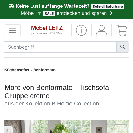
Keine Lust auf lange Wartezeit?
Schnell lieferbare
ließen
Möbel im
entdecken und sparen
SALE
Kundenmeinungen
Anmelden
PREMIUM
Schnell
Küchensofas
Benformato
>
lieferbar
Moro von Benformato - Tischsofa-
SALE
Gruppe creme
aus der Kollektion B Home Collection
Polsterplaner
Möbel-