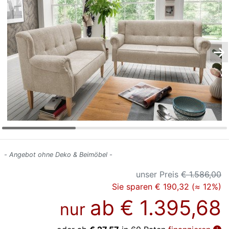
Konfigurator
0%
Finanzierung
Markenwelt
Letz-
Deals
- Angebot ohne Deko & Beimöbel -
unser Preis
€ 1.586,00
Sie sparen € 190,32 (≈ 12%)
ab
€ 1.395,68
nur