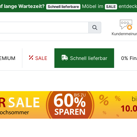
uf lange Wartezeit?
Möbel im
entdeck
Schnell lieferbare
SALE
Kundenmeinu
EMIUM
SALE
Schnell lieferbar
0% Fin