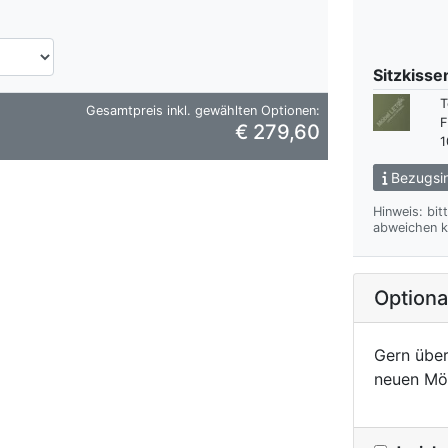
Sitzkisse
T
Gesamtpreis inkl. gewählten Optionen:
F
€ 279,60
1
Bezugsin
Hinweis: bit
abweichen k
Option
Gern über
neuen Mö