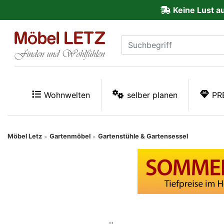
Keine Lust a
ließen
Kundenmeinungen
Anmelden
PREMIUM
Wohnwelten
selber planen
PR
Schnell
lieferbar
Möbel Letz
Gartenmöbel
Gartenstühle & Gartensessel
>
>
SALE
Polsterplaner
Möbel-