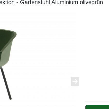
ion - Gartenstuhl Aluminium olivegrün