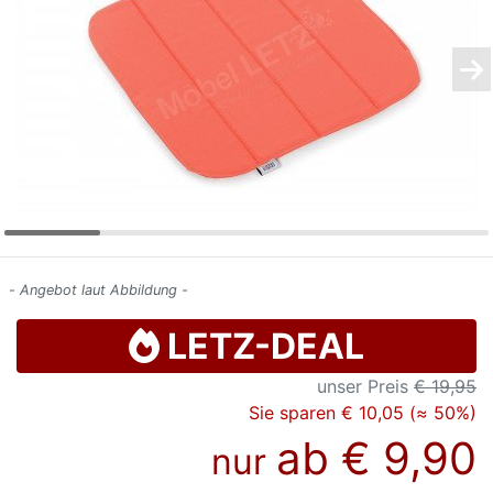
Konfigurator
0%
Finanzierung
Markenwelt
Letz-
Deals
- Angebot laut Abbildung -
LETZ-DEAL
unser Preis
€ 19,95
Sie sparen € 10,05 (≈ 50%)
ab
€ 9,90
nur