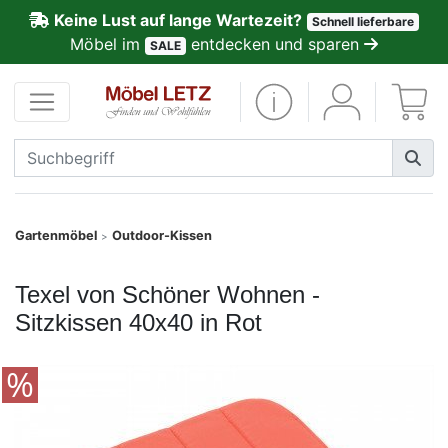
Keine Lust auf lange Wartezeit?
Schnell lieferbare
ließen
Möbel im
entdecken und sparen
SALE
Kundenmeinungen
Anmelden
PREMIUM
Schnell
Gartenmöbel
Outdoor-Kissen
>
lieferbar
Texel von Schöner Wohnen -
SALE
Sitzkissen 40x40 in Rot
Polsterplaner
Möbel-