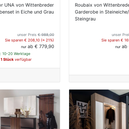
or UNA von Wittenbreder
Roubaix von Wittenbrede
benset in Eiche und Grau
Garderobe in Steineiche/
Steingrau
unser Preis
€ 988,00
unser Pre
Sie sparen € 208,10 (≈ 21%)
Sie sparen € 16
ab
€ 779,90
ab
nur
nur
t: 10-20 Werktage
 1 Stück
verfügbar