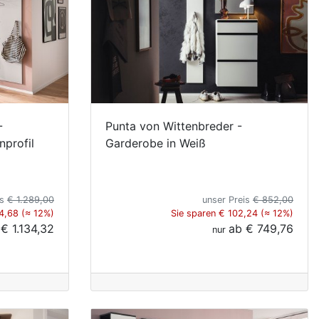
-
Punta von Wittenbreder -
nprofil
Garderobe in Weiß
is
€ 1.289,00
unser Preis
€ 852,00
4,68 (≈ 12%)
Sie sparen € 102,24 (≈ 12%)
b
€ 1.134,32
ab
€ 749,76
nur