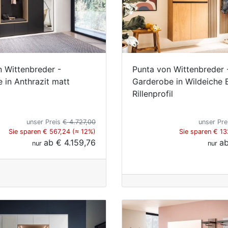
n Wittenbreder -
Punta von Wittenbreder 
 in Anthrazit matt
Garderobe in Wildeiche 
Rillenprofil
unser Preis
€ 4.727,00
unser Pr
Sie sparen € 567,24 (≈ 12%)
Sie sparen € 13
ab
€ 4.159,76
a
nur
nur