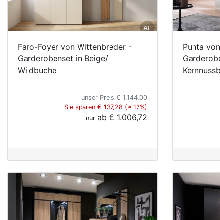
Faro-Foyer von Wittenbreder -
Punta von
Garderobenset in Beige/
Garderobe 
Wildbuche
Kernnuss
unser Preis
€ 1.144,00
Sie sparen € 137,28 (≈ 12%)
ab
€ 1.006,72
nur