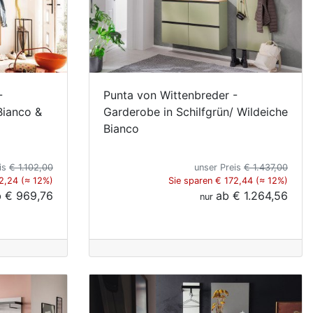
-
Punta von Wittenbreder -
Bianco &
Garderobe in Schilfgrün/ Wildeiche
Bianco
eis
€ 1.102,00
unser Preis
€ 1.437,00
2,24 (≈ 12%)
Sie sparen € 172,44 (≈ 12%)
b
€ 969,76
ab
€ 1.264,56
nur