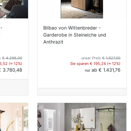
 -
Bilbao von Wittenbreder -
r
Garderobe in Steineiche und
Anthrazit
is
€ 4.296,00
unser Preis
€ 1.627,00
5,52 (≈ 12%)
Sie sparen € 195,24 (≈ 12%)
€ 3.780,48
ab
€ 1.431,76
nur