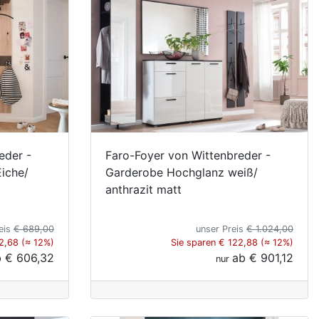
eder -
Faro-Foyer von Wittenbreder -
Eiche/
Garderobe Hochglanz weiß/
anthrazit matt
eis
€ 689,00
unser Preis
€ 1.024,00
2,68 (≈ 12%)
Sie sparen € 122,88 (≈ 12%)
b
€ 606,32
ab
€ 901,12
nur