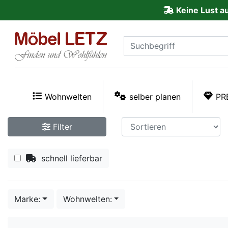
Keine Lust a
ließen
Kundenmeinungen
Anmelden
PREMIUM
Wohnwelten
selber planen
PR
Schnell
Filter
lieferbar
schnell lieferbar
SALE
Polsterplaner
Marke:
Wohnwelten:
Möbel-