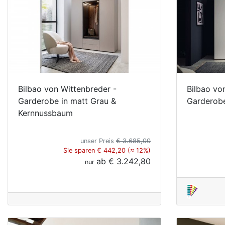
Bilbao von Wittenbreder -
Bilbao vo
Garderobe in matt Grau &
Garderobe
Kernnussbaum
unser Preis
€ 3.685,00
Sie sparen € 442,20 (≈ 12%)
ab
€ 3.242,80
nur