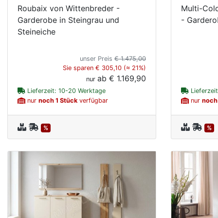
Roubaix von Wittenbreder -
Multi-Col
Garderobe in Steingrau und
- Gardero
Steineiche
unser Preis
€ 1.475,00
Sie sparen € 305,10 (≈ 21%)
ab
€ 1.169,90
nur
Lieferzeit: 10-20 Werktage
Lieferzei
nur
noch 1 Stück
verfügbar
nur
noch
%
%