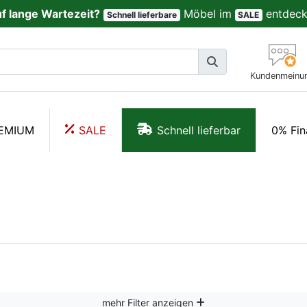
uf lange Wartezeit?
Möbel im
entdeck
Schnell lieferbare
SALE
Kundenmeinu
EMIUM
SALE
Schnell lieferbar
0% Fin
mehr Filter anzeigen