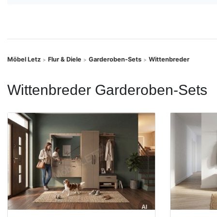
Konfigurator
0%
Finanzierung
Möbel Letz
Flur & Diele
Garderoben-Sets
Wittenbreder
>
>
>
Markenwelt
Wittenbreder Garderoben-Sets
Letz-
Deals