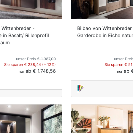
 Wittenbreder -
Bilbao von Wittenbreder
in Basalt/ Rillenprofil
Garderobe in Eiche natu
baum
unser Preis
€ 1.987,00
unser Pre
Sie sparen € 238,44 (≈ 12%)
Sie sparen € 51
ab
€ 1.748,56
ab
nur
nur