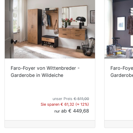
Faro-Foyer von Wittenbreder -
Faro-Foye
Garderobe in Wildeiche
Garderobe 
unser Preis
€ 511,00
Sie sparen € 61,32 (≈ 12%)
ab
€ 449,68
nur