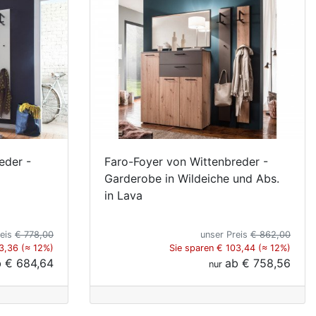
eder -
Faro-Foyer von Wittenbreder -
Garderobe in Wildeiche und Abs.
in Lava
reis
€ 778,00
unser Preis
€ 862,00
3,36 (≈ 12%)
Sie sparen € 103,44 (≈ 12%)
b
€ 684,64
ab
€ 758,56
nur