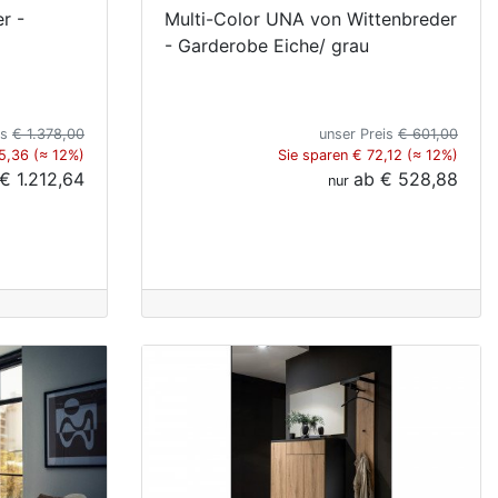
r -
Multi-Color UNA von Wittenbreder
- Garderobe Eiche/ grau
is
€ 1.378,00
unser Preis
€ 601,00
5,36 (≈ 12%)
Sie sparen € 72,12 (≈ 12%)
€ 1.212,64
ab
€ 528,88
nur