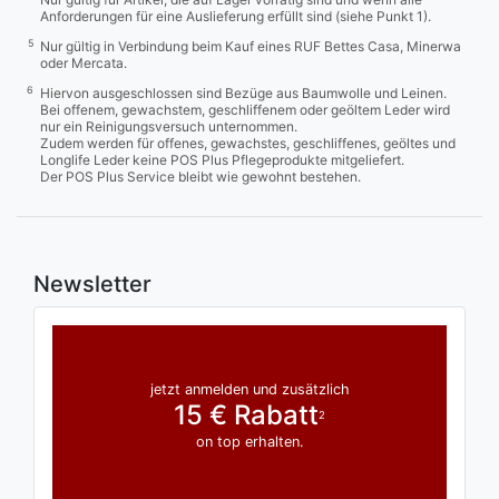
Anforderungen für eine Auslieferung erfüllt sind (siehe Punkt 1).
5
Nur gültig in Verbindung beim Kauf eines RUF Bettes Casa, Minerwa
oder Mercata.
6
Hiervon ausgeschlossen sind Bezüge aus Baumwolle und Leinen.
Bei offenem, gewachstem, geschliffenem oder geöltem Leder wird
nur ein Reinigungsversuch unternommen.
Zudem werden für offenes, gewachstes, geschliffenes, geöltes und
Longlife Leder keine POS Plus Pflegeprodukte mitgeliefert.
Der POS Plus Service bleibt wie gewohnt bestehen.
Newsletter
jetzt anmelden und zusätzlich
15 € Rabatt
2
on top erhalten.