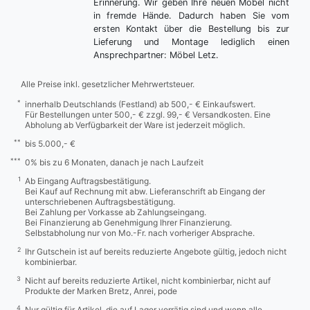
Erinnerung. Wir geben Ihre neuen Möbel nicht
in fremde Hände. Dadurch haben Sie vom
ersten Kontakt über die Bestellung bis zur
Lieferung und Montage lediglich einen
Ansprechpartner: Möbel Letz.
Alle Preise inkl. gesetzlicher Mehrwertsteuer.
*
innerhalb Deutschlands (Festland) ab 500,- € Einkaufswert.
Für Bestellungen unter 500,- € zzgl. 99,- € Versandkosten. Eine
Abholung ab Verfügbarkeit der Ware ist jederzeit möglich.
**
bis 5.000,- €
***
0% bis zu 6 Monaten, danach je nach Laufzeit
1
Ab Eingang Auftragsbestätigung.
Bei Kauf auf Rechnung mit abw. Lieferanschrift ab Eingang der
unterschriebenen Auftragsbestätigung.
Bei Zahlung per Vorkasse ab Zahlungseingang.
Bei Finanzierung ab Genehmigung Ihrer Finanzierung.
Selbstabholung nur von Mo.-Fr. nach vorheriger Absprache.
2
Ihr Gutschein ist auf bereits reduzierte Angebote gültig, jedoch nicht
kombinierbar.
3
Nicht auf bereits reduzierte Artikel, nicht kombinierbar, nicht auf
Produkte der Marken Bretz, Anrei, pode
4
Nur gültig für Artikel, die auf Lager vorrätig sind und wenn alle