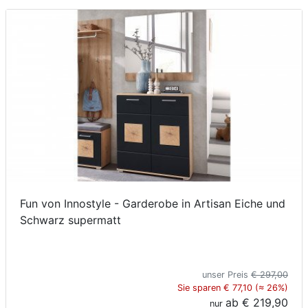
Konfigurator
0%
Finanzierung
Markenwelt
Letz-
Deals
Fun von Innostyle - Garderobe in Artisan Eiche und
Schwarz supermatt
unser Preis
€ 297,00
Sie sparen € 77,10 (≈ 26%)
ab
€ 219,90
nur