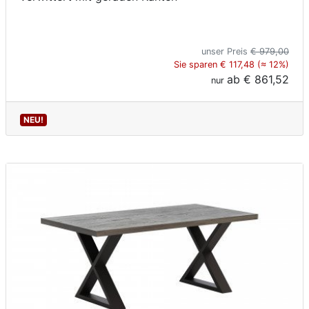
unser Preis
€ 979,00
Sie sparen € 117,48 (≈ 12%)
ab
€ 861,52
nur
NEU!