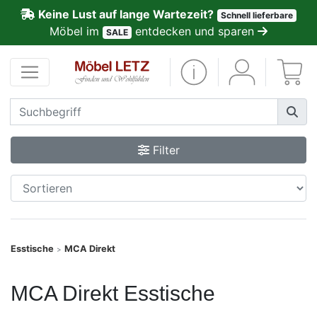
Keine Lust auf lange Wartezeit?
Schnell lieferbare
ließen
Möbel im
entdecken und sparen
SALE
Kundenmeinungen
Anmelden
PREMIUM
Filter
Schnell
lieferbar
SALE
Esstische
MCA Direkt
>
Polsterplaner
MCA Direkt Esstische
Möbel-