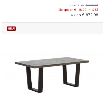
unser Preis
€ 991,00
Sie sparen € 118,92 (≈ 12%)
ab
€ 872,08
nur
NEU!