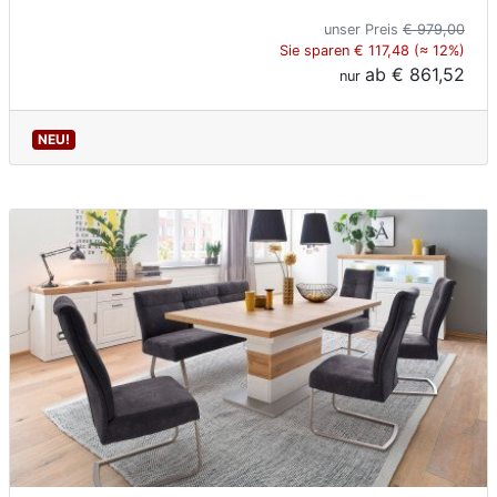
unser Preis
€ 979,00
Sie sparen € 117,48 (≈ 12%)
ab
€ 861,52
nur
NEU!