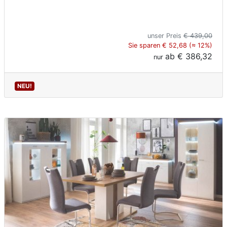
unser Preis
€ 439,00
Sie sparen € 52,68 (≈ 12%)
ab
€ 386,32
nur
NEU!