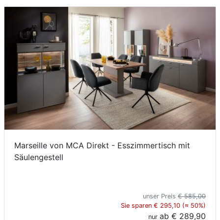
Konfigurator
0%
Finanzierung
Markenwelt
Letz-
Deals
Marseille von MCA Direkt - Esszimmertisch mit
Säulengestell
unser Preis
€ 585,00
Sie sparen € 295,10 (≈ 50%)
ab
€ 289,90
nur