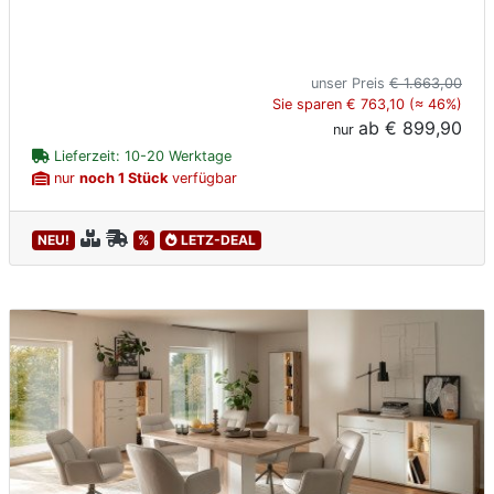
unser Preis
€ 1.663,00
Sie sparen € 763,10 (≈ 46%)
ab
€ 899,90
nur
Lieferzeit: 10-20 Werktage
nur
noch 1 Stück
verfügbar
NEU!
%
LETZ-DEAL