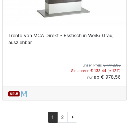
Trento von MCA Direkt - Esstisch in Weiß/ Grau,
ausziehbar
unser Preis
€ 1.112,00
Sie sparen € 133,44 (≈ 12%)
ab
€ 978,56
nur
NEU!
1
2