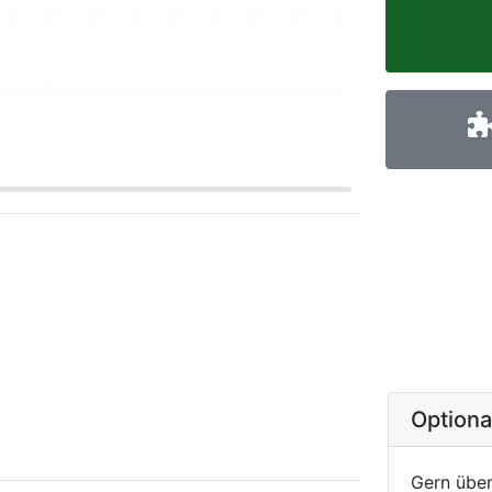
Option
Gern über