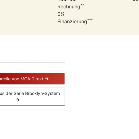
**
Rechnung
0%
***
Finanzierung
odelle von MCA Direkt
 aus der Serie Brooklyn-System