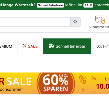
uf lange Wartezeit?
Möbel im
entdeck
Schnell lieferbare
SALE
Kundenmeinu
EMIUM
SALE
Schnell lieferbar
0% Fin