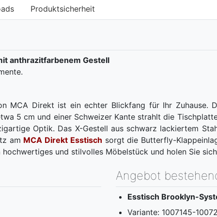
oads
Produktsicherheit
it anthrazitfarbenem Gestell
mente.
CA Direkt ist ein echter Blickfang für Ihr Zuhause. Di
 etwa 5 cm und einer Schweizer Kante strahlt die Tischplatt
gartige Optik. Das X-Gestell aus schwarz lackiertem Stahl 
latz am
MCA Direkt Esstisch
sorgt die Butterfly-Klappeinla
 hochwertiges und stilvolles Möbelstück und holen Sie sich
Angebot bestehen
Esstisch Brooklyn-Sys
Variante: 1007145-1007