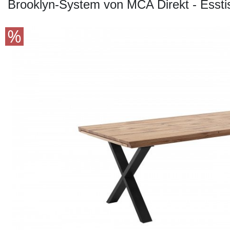
Konfigurator
Brooklyn-System von MCA Direkt - Esstis
0%
Finanzierung
Markenwelt
Letz-
Deals