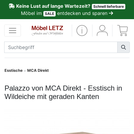
Keine Lust auf lange Wartezeit?
Schnell lieferbare
ließen
Möbel im
entdecken und sparen
SALE
Kundenmeinungen
Anmelden
PREMIUM
Schnell
Esstische
MCA Direkt
>
lieferbar
Palazzo von MCA Direkt - Esstisch in
SALE
Wildeiche mit geraden Kanten
Polsterplaner
Möbel-