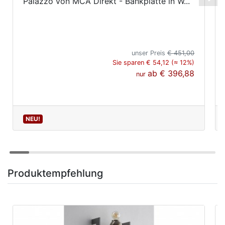
Palazzo von MCA Direkt - Bankplatte in W...
unser Preis
€ 451,00
Sie sparen € 54,12 (≈ 12%)
ab
€ 396,88
nur
NEU!
Produktempfehlung