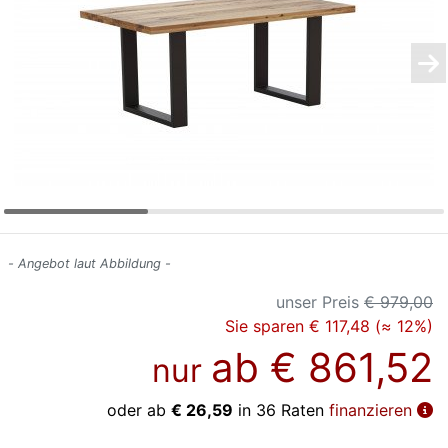
Konfigurator
0%
Finanzierung
Markenwelt
Letz-
Deals
- Angebot laut Abbildung -
unser Preis
€ 979,00
Sie sparen € 117,48 (≈ 12%)
ab
€ 861,52
nur
oder ab
€ 26,59
in 36 Raten
finanzieren