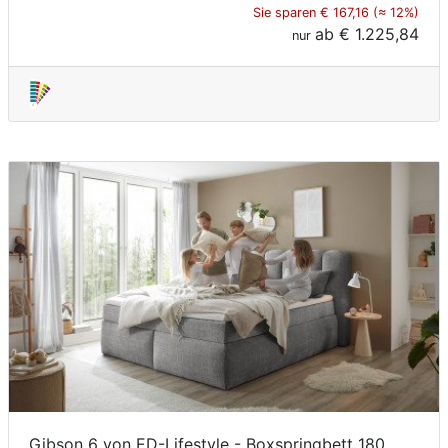
Sie sparen € 167,16 (≈ 12%)
ab
€ 1.225,84
nur
Gibson 6 von ED-Lifestyle - Boxspringbett 180