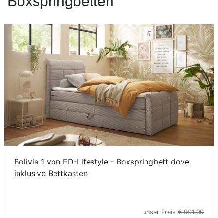
Boxspringbetten
Konfigurator
0%
Finanzierung
Markenwelt
Letz-
Deals
Bolivia 1 von ED-Lifestyle - Boxspringbett dove
inklusive Bettkasten
unser Preis
€ 901,00