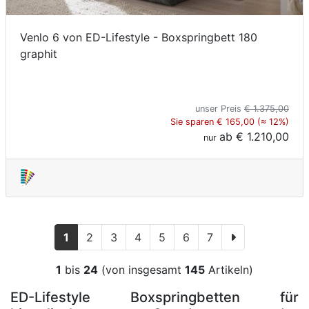
Venlo 6 von ED-Lifestyle - Boxspringbett 180
graphit
unser Preis
€ 1.375,00
Sie sparen € 165,00 (≈ 12%)
ab
€ 1.210,00
nur
1
2
3
4
5
6
7
1
bis
24
(von insgesamt
145
Artikeln)
ED-Lifestyle Boxspringbetten für