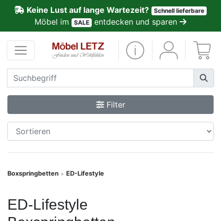
Keine Lust auf lange Wartezeit?
Schnell lieferbare
ließen
Möbel im
entdecken und sparen
SALE
Kundenmeinungen
Anmelden
PREMIUM
Filter
Schnell
lieferbar
SALE
Boxspringbetten
ED-Lifestyle
>
Polsterplaner
ED-Lifestyle
Möbel-