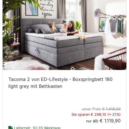
Tacoma 2 von ED-Lifestyle - Boxspringbett 180
light grey mit Bettkasten
unser Preis
€ 1.418,00
Sie sparen € 298,10 (≈ 21%)
ab
€ 1.119,90
nur
Lieferzeit: 10-20 Werktage