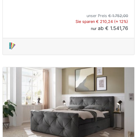
unser Preis
€ 1.752,00
Sie sparen € 210,24 (≈ 12%)
ab
€ 1.541,76
nur