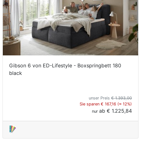
Gibson 6 von ED-Lifestyle - Boxspringbett 180
black
unser Preis
€ 1.393,00
Sie sparen € 167,16 (≈ 12%)
ab
€ 1.225,84
nur