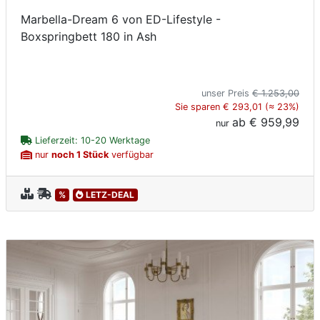
Marbella-Dream 6 von ED-Lifestyle -
Boxspringbett 180 in Ash
unser Preis
€ 1.253,00
Sie sparen € 293,01 (≈ 23%)
ab
€ 959,99
nur
Lieferzeit: 10-20 Werktage
nur
noch 1 Stück
verfügbar
%
LETZ-DEAL