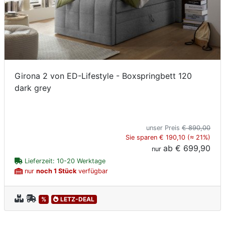
Girona 2 von ED-Lifestyle - Boxspringbett 120
dark grey
unser Preis
€ 890,00
Sie sparen € 190,10 (≈ 21%)
ab
€ 699,90
nur
Lieferzeit: 10-20 Werktage
nur
noch 1 Stück
verfügbar
%
LETZ-DEAL