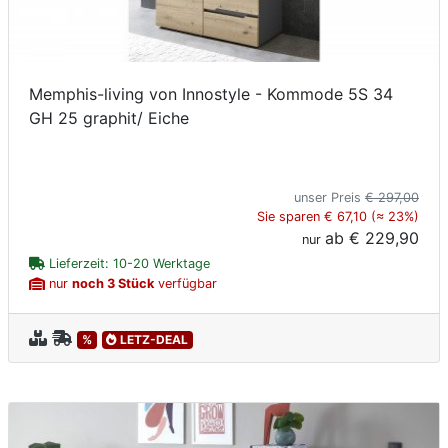
Memphis-living von Innostyle - Kommode 5S 34
GH 25 graphit/ Eiche
unser Preis
€ 297,00
Sie sparen € 67,10 (≈ 23%)
ab
€ 229,90
nur
Lieferzeit: 10-20 Werktage
nur
noch 3 Stück
verfügbar
%
LETZ-DEAL