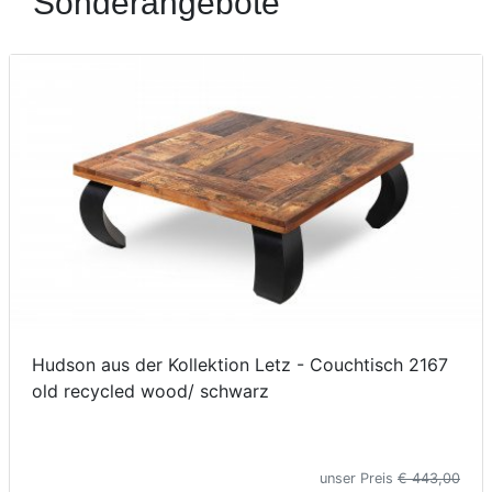
Sonderangebote
Konfigurator
0%
Finanzierung
Markenwelt
Letz-
Deals
Hudson aus der Kollektion Letz - Couchtisch 2167
old recycled wood/ schwarz
unser Preis
€ 443,00