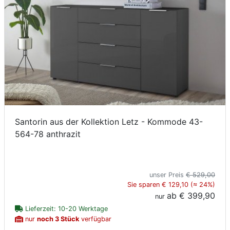
Santorin aus der Kollektion Letz - Kommode 43-
564-78 anthrazit
unser Preis
€ 529,00
Sie sparen € 129,10 (≈ 24%)
ab
€ 399,90
nur
Lieferzeit: 10-20 Werktage
nur
noch 3 Stück
verfügbar