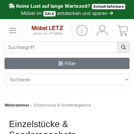
Keine Lust auf lange Wartezeit?
Schnell lieferbare
ließen
Möbel im
entdecken und sparen
SALE
Kundenmeinungen
Anmelden
PREMIUM
Filter
Schnell
lieferbar
SALE
Wohnzimmer
Einzelstücke & Sonderangebote
>
Polsterplaner
Einzelstücke &
Möbel-