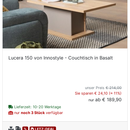
Lucera 150 von Innostyle - Couchtisch in Basalt
unser Preis
€ 214,00
Sie sparen € 24,10 (≈ 11%)
ab
€ 189,90
nur
Lieferzeit: 10-20 Werktage
nur
noch 3 Stück
verfügbar
%
LETZ-DEAL