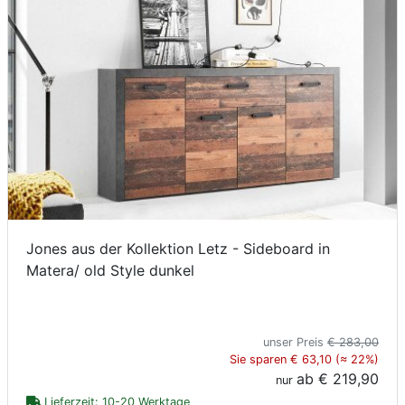
Jones aus der Kollektion Letz - Sideboard in
Matera/ old Style dunkel
unser Preis
€ 283,00
Sie sparen € 63,10 (≈ 22%)
ab
€ 219,90
nur
Lieferzeit: 10-20 Werktage