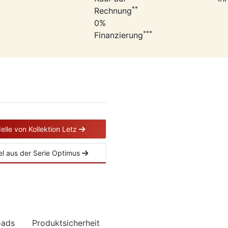
**
Rechnung
0%
***
Finanzierung
elle von Kollektion Letz
kel aus der Serie Optimus
oads
Produktsicherheit