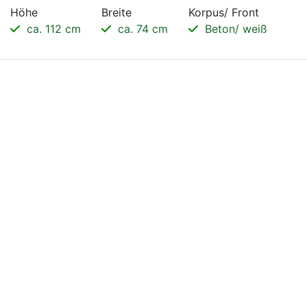
Höhe
Breite
Korpus/ Front
ca. 112 cm
ca. 74 cm
Beton/ weiß