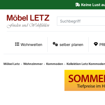
Keine Lust a
ließen
Kundenmeinungen
Anmelden
PREMIUM
Wohnwelten
selber planen
PR
Schnell
lieferbar
Möbel Letz
Wohnzimmer
Kommoden
Kollektion Letz Kommode
>
>
>
SALE
Polsterplaner
Möbel-