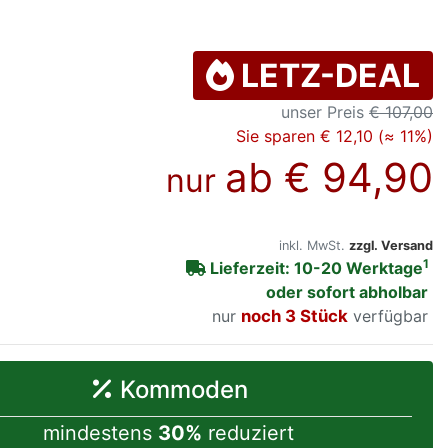
LETZ-DEAL
unser Preis
€ 107,00
Sie sparen € 12,10 (≈ 11%)
ab
€ 94,90
nur
inkl. MwSt.
zzgl. Versand
1
Lieferzeit: 10-20 Werktage
oder sofort abholbar
nur
noch 3 Stück
verfügbar
Kommoden
mindestens
30%
reduziert