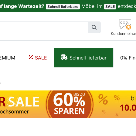
uf lange Wartezeit?
Möbel im
entdeck
Schnell lieferbare
SALE
Kundenmeinu
EMIUM
SALE
Schnell lieferbar
0% Fin
n