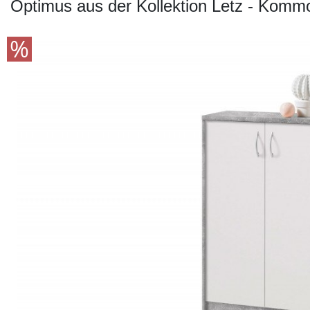
Konfigurator
Optimus aus der Kollektion Letz - Komm
0%
Finanzierung
Markenwelt
Letz-
Deals