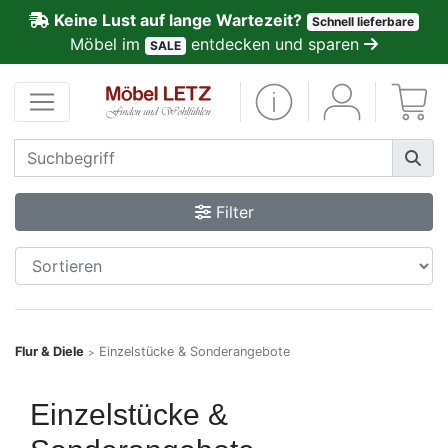
Keine Lust auf lange Wartezeit?
Schnell lieferbare
ließen
Möbel im
entdecken und sparen
SALE
Kundenmeinungen
Anmelden
PREMIUM
Filter
Schnell
lieferbar
SALE
Flur & Diele
Einzelstücke & Sonderangebote
>
Polsterplaner
Einzelstücke &
Möbel-