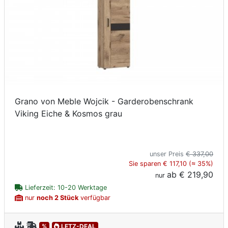
Grano von Meble Wojcik - Garderobenschrank
Viking Eiche & Kosmos grau
unser Preis
€ 337,00
Sie sparen € 117,10 (≈ 35%)
ab
€ 219,90
nur
Lieferzeit: 10-20 Werktage
nur
noch 2 Stück
verfügbar
%
LETZ-DEAL