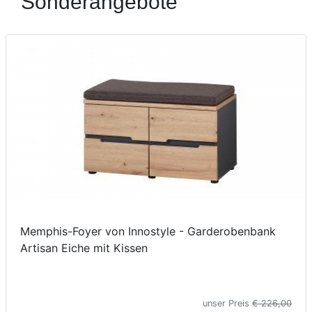
Sonderangebote
Konfigurator
0%
Finanzierung
Markenwelt
Letz-
Deals
Memphis-Foyer von Innostyle - Garderobenbank
Artisan Eiche mit Kissen
unser Preis
€ 226,00