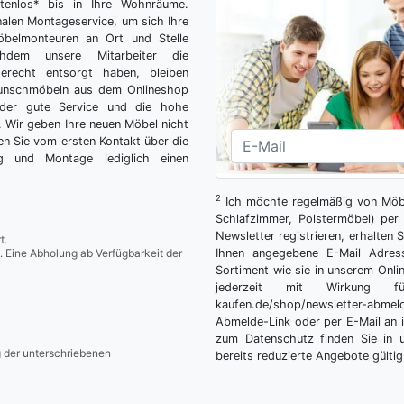
tenlos* bis in Ihre Wohnräume.
nalen Montageservice, um sich Ihre
belmonteuren an Ort und Stelle
hdem unsere Mitarbeiter die
gerecht entsorgt haben, bleiben
Wunschmöbeln aus dem Onlineshop
der gute Service und die hohe
g. Wir geben Ihre neuen Möbel nicht
n Sie vom ersten Kontakt über die
ng und Montage lediglich einen
2
Ich möchte regelmäßig von Möbe
Schlafzimmer, Polstermöbel) per 
Newsletter registrieren, erhalten
t.
. Eine Abholung ab Verfügbarkeit der
Ihnen angegebene E-Mail Adres
Sortiment wie sie in unserem Onlin
jederzeit mit Wirkung fü
kaufen.de/shop/newsletter-ab
Abmelde-Link oder per E-Mail an 
zum Datenschutz finden Sie in 
g der unterschriebenen
bereits reduzierte Angebote gültig