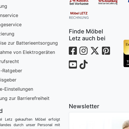
rung
nservice
geservice
Finde Möbel
zierung
Letz auch bei
ise zur Batterieentsorgung
ahme von Elektrogeräten
rufsrecht
-Ratgeber
isgeber
e-Einstellungen
ung zur Barrierefreiheit
Newsletter
nd
el Letz gekauften Möbel erfolgt
tlandes durch unser Personal mit