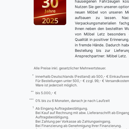
hauseigenen Fahrzeugen kos
Nutzen Sie gern unseren optio
neuen Möbel von unseren Mö
aufbauen zu lassen. Nac
Verpackungsmaterialien fach
Ihnen neben den bestellten 
von Möbel Letz besonders 
Qualität in positiver Erinnerun
in fremde Hände. Dadurch habe
Bestellung bis zur Lieferu
Ansprechpartner: Möbel Letz.
Alle Preise inkl. gesetzlicher Mehrwertsteuer.
*
innerhalb Deutschlands (Festland) ab 500,- € Einkaufswer
Für Bestellungen unter 500,- € zzgl. 99,- € Versandkosten
Ware ist jederzeit möglich.
**
bis 5.000,- €
***
0% bis zu 6 Monaten, danach je nach Laufzeit
1
Ab Eingang Auftragsbestätigung.
Bei Kauf auf Rechnung mit abw. Lieferanschrift ab Eingan
Auftragsbestätigung.
Bei Zahlung per Vorkasse ab Zahlungseingang.
Bei Finanzierung ab Genehmigung Ihrer Finanzierung.