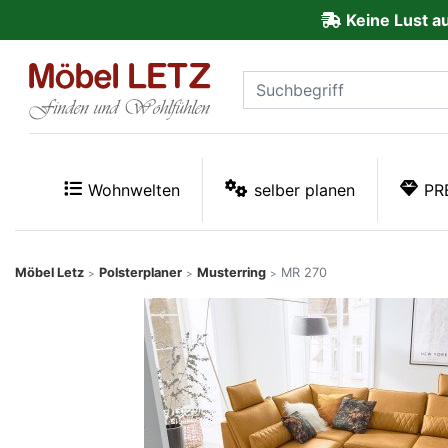
Keine Lust a
ließen
Kundenmeinungen
Anmelden
PREMIUM
Wohnwelten
selber planen
PR
Schnell
lieferbar
Möbel Letz
Polsterplaner
Musterring
MR 270
>
>
>
SALE
Polsterplaner
Möbel-