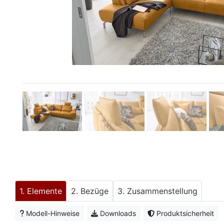
Konfigurator
0%
Finanzierung
Markenwelt
Letz-
Deals
Elemente
Bezüge
Zusammenstellung
Modell-Hinweise
Downloads
Produktsicherheit