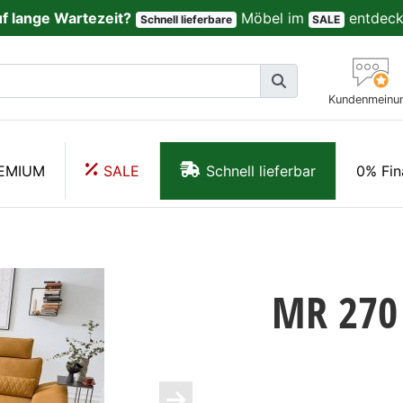
uf lange Wartezeit?
Möbel im
entdeck
Schnell lieferbare
SALE
Kundenmeinu
EMIUM
SALE
Schnell lieferbar
0% Fin
MR 270