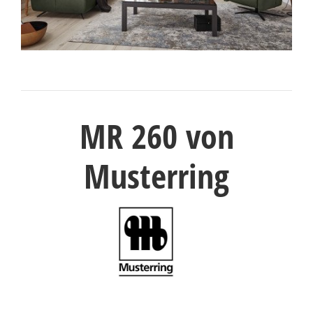
Konfigurator
0%
Finanzierung
Markenwelt
MR 260 von
Letz-
Deals
Musterring