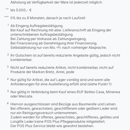
Abholung ab Verfügbarkeit der Ware ist jederzeit möglich.
**
bis 5.000,- €
***
0% bis zu 6 Monaten, danach je nach Laufzeit
1
Ab Eingang Auftragsbestätigung.
Bei Kauf auf Rechnung mit abw. Lieferanschrift ab Eingang der
unterschriebenen Auftragsbestätigung.
Bei Zahlung per Vorkasse ab Zahlungseingang.
Bei Finanzierung ab Genehmigung Ihrer Finanzierung.
Selbstabholung nur von Mo.-Fr. nach vorheriger Absprache.
2
Ihr Gutschein ist auf bereits reduzierte Angebote gültig, jedoch nicht
kombinierbar.
3
Nicht auf bereits reduzierte Artikel, nicht kombinierbar, nicht auf
Produkte der Marken Bretz, Anrei, pode
4
Nur gültig für Artikel, die auf Lager vorrätig sind und wenn alle
Anforderungen für eine Auslieferung erfüllt sind (siehe Punkt 1).
5
Nur gültig in Verbindung beim Kauf eines RUF Bettes Casa, Minerwa
oder Mercata.
6
Hiervon ausgeschlossen sind Bezüge aus Baumwolle und Leinen.
Bei offenem, gewachstem, geschliffenem oder geöltem Leder wird
nur ein Reinigungsversuch unternommen.
Zudem werden für offenes, gewachstes, geschliffenes, geöltes und
Longlife Leder keine POS Plus Pflegeprodukte mitgeliefert.
Der POS Plus Service bleibt wie gewohnt bestehen.