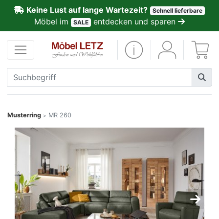
Keine Lust auf lange Wartezeit?
Schnell lieferbare
ließen
Möbel im
entdecken und sparen
SALE
Kundenmeinungen
Anmelden
PREMIUM
Schnell
Musterring
MR 260
>
lieferbar
SALE
Polsterplaner
Möbel-