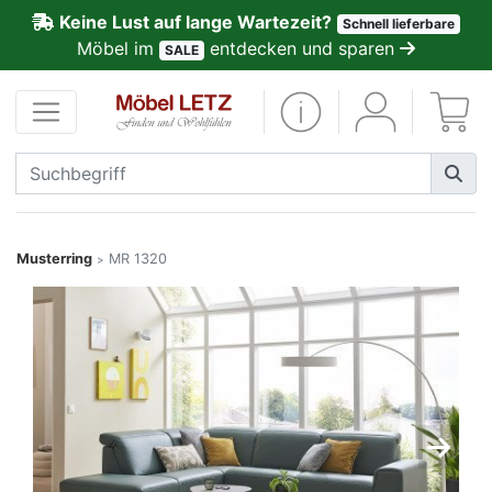
Keine Lust auf lange Wartezeit?
Schnell lieferbare
ließen
Möbel im
entdecken und sparen
SALE
Kundenmeinungen
Anmelden
PREMIUM
Schnell
Musterring
MR 1320
>
lieferbar
SALE
Polsterplaner
Möbel-