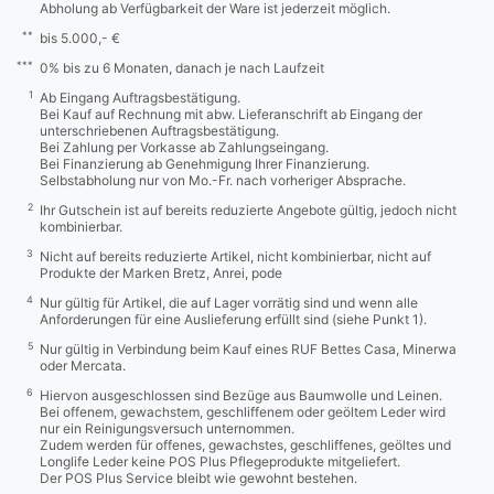
Abholung ab Verfügbarkeit der Ware ist jederzeit möglich.
**
bis 5.000,- €
***
0% bis zu 6 Monaten, danach je nach Laufzeit
1
Ab Eingang Auftragsbestätigung.
Bei Kauf auf Rechnung mit abw. Lieferanschrift ab Eingang der
unterschriebenen Auftragsbestätigung.
Bei Zahlung per Vorkasse ab Zahlungseingang.
Bei Finanzierung ab Genehmigung Ihrer Finanzierung.
Selbstabholung nur von Mo.-Fr. nach vorheriger Absprache.
2
Ihr Gutschein ist auf bereits reduzierte Angebote gültig, jedoch nicht
kombinierbar.
3
Nicht auf bereits reduzierte Artikel, nicht kombinierbar, nicht auf
Produkte der Marken Bretz, Anrei, pode
4
Nur gültig für Artikel, die auf Lager vorrätig sind und wenn alle
Anforderungen für eine Auslieferung erfüllt sind (siehe Punkt 1).
5
Nur gültig in Verbindung beim Kauf eines RUF Bettes Casa, Minerwa
oder Mercata.
6
Hiervon ausgeschlossen sind Bezüge aus Baumwolle und Leinen.
Bei offenem, gewachstem, geschliffenem oder geöltem Leder wird
nur ein Reinigungsversuch unternommen.
Zudem werden für offenes, gewachstes, geschliffenes, geöltes und
Longlife Leder keine POS Plus Pflegeprodukte mitgeliefert.
Der POS Plus Service bleibt wie gewohnt bestehen.