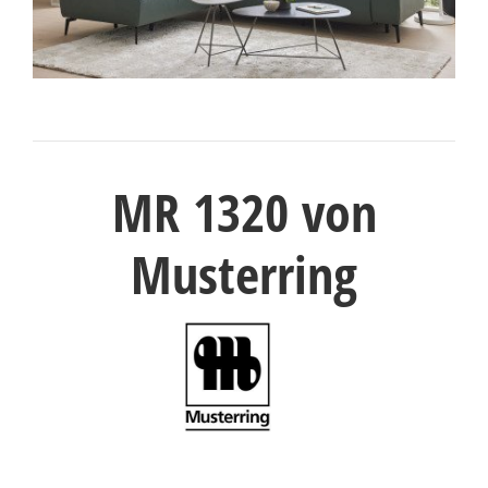
Konfigurator
0%
Finanzierung
Markenwelt
MR 1320 von
Letz-
Deals
Musterring