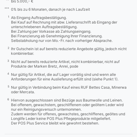
**
bis 5.000,- €
***
0% bis zu 6 Monaten, danach je nach Laufzeit
1
Ab Eingang Auftragsbestätigung.
Bei Kauf auf Rechnung mit abw. Lieferanschrift ab Eingang der
unterschriebenen Auftragsbestätigung.
Bei Zahlung per Vorkasse ab Zahlungseingang.
Bei Finanzierung ab Genehmigung Ihrer Finanzierung.
Selbstabholung nur von Mo.-Fr. nach vorheriger Absprache.
2
Ihr Gutschein ist auf bereits reduzierte Angebote gültig, jedoch nicht
kombinierbar.
3
Nicht auf bereits reduzierte Artikel, nicht kombinierbar, nicht auf
Produkte der Marken Bretz, Anrei, pode
4
Nur gültig für Artikel, die auf Lager vorrätig sind und wenn alle
Anforderungen für eine Auslieferung erfüllt sind (siehe Punkt 1).
5
Nur gültig in Verbindung beim Kauf eines RUF Bettes Casa, Minerwa
oder Mercata.
6
Hiervon ausgeschlossen sind Bezüge aus Baumwolle und Leinen.
Bei offenem, gewachstem, geschliffenem oder geöltem Leder wird
nur ein Reinigungsversuch unternommen.
Zudem werden für offenes, gewachstes, geschliffenes, geöltes und
Longlife Leder keine POS Plus Pflegeprodukte mitgeliefert.
Der POS Plus Service bleibt wie gewohnt bestehen.