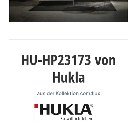
Konfigurator
0%
Finanzierung
Markenwelt
HU-HP23173 von
Letz-
Deals
Hukla
aus der Kollektion com4lux