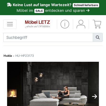
Keine Lust auf lange Wartezeit?
Schnell lieferbare
ließen
Möbel im
entdecken und sparen
SALE
Kundenmeinungen
Anmelden
PREMIUM
Schnell
Hukla
HU-HP23173
>
lieferbar
SALE
Polsterplaner
Möbel-