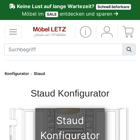
Keine Lust auf lange Wartezeit?
Schnell lieferbare
ließen
Möbel im
entdecken und sparen
SALE
Kundenmeinungen
Anmelden
PREMIUM
Schnell
Konfigurator
Staud
>
lieferbar
Staud Konfigurator
SALE
Polsterplaner
Staud
Konfigurator
Möbel-