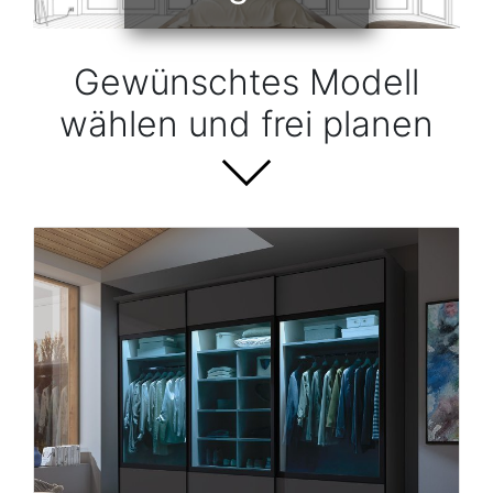
Konfigurator
0%
Gewünschtes Modell
Finanzierung
wählen und frei planen
Markenwelt
Letz-
Deals