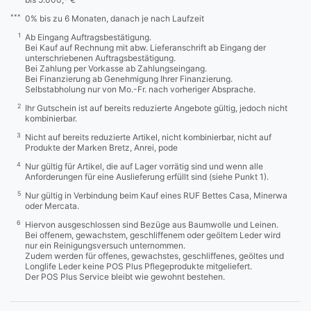
***
0% bis zu 6 Monaten, danach je nach Laufzeit
1
Ab Eingang Auftragsbestätigung.
Bei Kauf auf Rechnung mit abw. Lieferanschrift ab Eingang der
unterschriebenen Auftragsbestätigung.
Bei Zahlung per Vorkasse ab Zahlungseingang.
Bei Finanzierung ab Genehmigung Ihrer Finanzierung.
Selbstabholung nur von Mo.-Fr. nach vorheriger Absprache.
2
Ihr Gutschein ist auf bereits reduzierte Angebote gültig, jedoch nicht
kombinierbar.
3
Nicht auf bereits reduzierte Artikel, nicht kombinierbar, nicht auf
Produkte der Marken Bretz, Anrei, pode
4
Nur gültig für Artikel, die auf Lager vorrätig sind und wenn alle
Anforderungen für eine Auslieferung erfüllt sind (siehe Punkt 1).
5
Nur gültig in Verbindung beim Kauf eines RUF Bettes Casa, Minerwa
oder Mercata.
6
Hiervon ausgeschlossen sind Bezüge aus Baumwolle und Leinen.
Bei offenem, gewachstem, geschliffenem oder geöltem Leder wird
nur ein Reinigungsversuch unternommen.
Zudem werden für offenes, gewachstes, geschliffenes, geöltes und
Longlife Leder keine POS Plus Pflegeprodukte mitgeliefert.
Der POS Plus Service bleibt wie gewohnt bestehen.