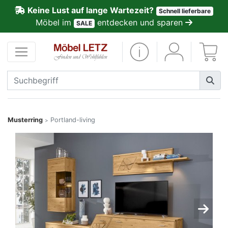
Keine Lust auf lange Wartezeit?
Schnell lieferbare
ließen
Möbel im
entdecken und sparen
SALE
Kundenmeinungen
Anmelden
PREMIUM
Schnell
Musterring
Portland-living
>
lieferbar
SALE
Polsterplaner
Möbel-