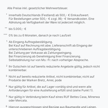
Alle Preise inkl. gesetzlicher Mehrwertsteuer.
*
innerhalb Deutschlands (Festland) ab 500,- € Einkaufswert.
Für Bestellungen unter 500,- € zzgl. 99,- € Versandkosten. Eine
Abholung ab Verfügbarkeit der Ware ist jederzeit möglich.
**
bis 5.000,- €
***
0% bis zu 6 Monaten, danach je nach Laufzeit
1
Ab Eingang Auftragsbestätigung.
Bei Kauf auf Rechnung mit abw. Lieferanschrift ab Eingang der
unterschriebenen Auftragsbestätigung.
Bei Zahlung per Vorkasse ab Zahlungseingang.
Bei Finanzierung ab Genehmigung Ihrer Finanzierung.
Selbstabholung nur von Mo.-Fr. nach vorheriger Absprache.
2
Ihr Gutschein ist auf bereits reduzierte Angebote gültig, jedoch nicht
kombinierbar.
3
Nicht auf bereits reduzierte Artikel, nicht kombinierbar, nicht auf
Produkte der Marken Bretz, Anrei, pode
4
Nur gültig für Artikel, die auf Lager vorrätig sind und wenn alle
Anforderungen für eine Auslieferung erfüllt sind (siehe Punkt 1).
5
Nur gültig in Verbindung beim Kauf eines RUF Bettes Casa, Minerwa
oder Mercata.
6
Hiervon ausgeschlossen sind Bezüge aus Baumwolle und Leinen.