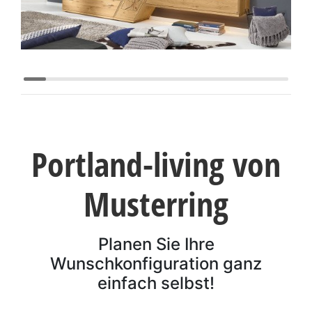
Konfigurator
0%
Finanzierung
Markenwelt
Letz-
Portland-living von
Deals
Musterring
Planen Sie Ihre
Wunschkonfiguration ganz
einfach selbst!