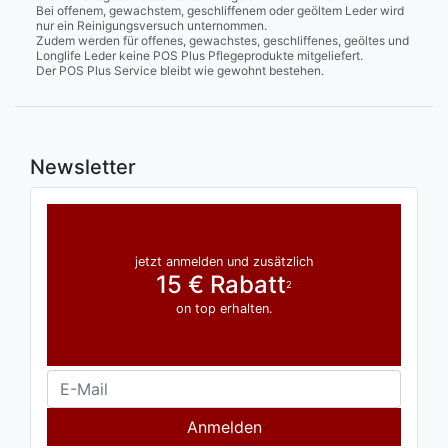
Bei offenem, gewachstem, geschliffenem oder geöltem Leder wird
nur ein Reinigungsversuch unternommen.
Zudem werden für offenes, gewachstes, geschliffenes, geöltes und
Longlife Leder keine POS Plus Pflegeprodukte mitgeliefert.
Der POS Plus Service bleibt wie gewohnt bestehen.
Newsletter
jetzt anmelden und zusätzlich
15 € Rabatt
2
on top erhalten.
Anmelden