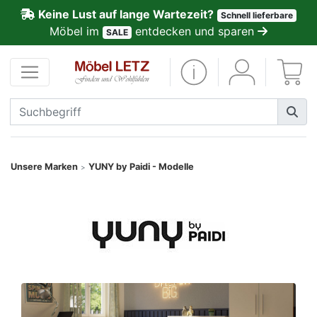
Keine Lust auf lange Wartezeit?
Schnell lieferbare
ließen
Möbel im
entdecken und sparen
SALE
Kundenmeinungen
Anmelden
PREMIUM
Schnell
Unsere Marken
YUNY by Paidi - Modelle
>
lieferbar
SALE
Polsterplaner
Möbel-