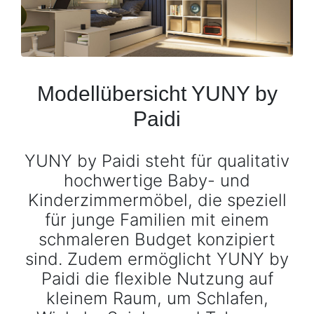
Konfigurator
0%
Finanzierung
Modellübersicht YUNY by
Markenwelt
Paidi
Letz-
Deals
YUNY by Paidi steht für qualitativ
hochwertige Baby- und
Kinderzimmermöbel, die speziell
für junge Familien mit einem
schmaleren Budget konzipiert
sind. Zudem ermöglicht YUNY by
Paidi die flexible Nutzung auf
kleinem Raum, um Schlafen,