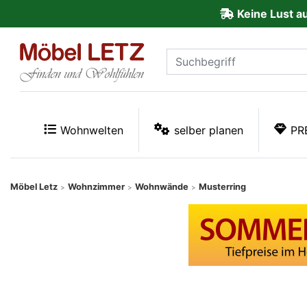
Keine Lust a
ließen
Kundenmeinungen
Anmelden
PREMIUM
Wohnwelten
selber planen
PR
Schnell
lieferbar
Möbel Letz
Wohnzimmer
Wohnwände
Musterring
>
>
>
SALE
Polsterplaner
Möbel-