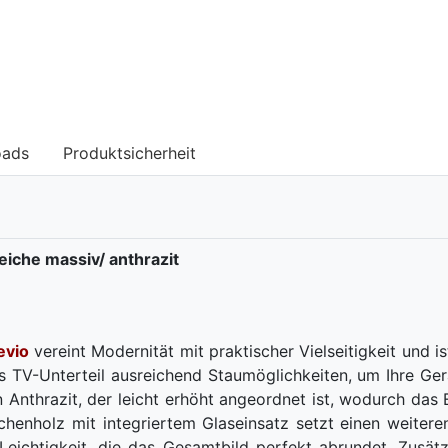
oads
Produktsicherheit
iche massiv/ anthrazit
evio
vereint Modernität mit praktischer Vielseitigkeit und i
as TV-Unterteil ausreichend Staumöglichkeiten, um Ihre G
l in Anthrazit, der leicht erhöht angeordnet ist, wodurch da
nholz mit integriertem Glaseinsatz setzt einen weiteren
 Leichtigkeit, die das Gesamtbild perfekt abrundet. Zusä