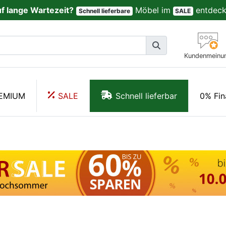
uf lange Wartezeit?
Möbel im
entdeck
Schnell lieferbare
SALE
Kundenmeinu
EMIUM
SALE
Schnell lieferbar
0% Fin