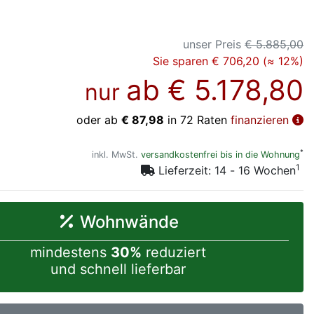
unser Preis
€ 5.885,00
Sie sparen € 706,20 (≈ 12%)
ab
€ 5.178,80
nur
oder ab
€ 87,98
in 72 Raten
finanzieren
*
inkl. MwSt.
versandkostenfrei bis in die Wohnung
1
Lieferzeit: 14 - 16 Wochen
Wohnwände
mindestens
30%
reduziert
und schnell lieferbar