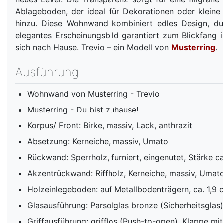
Ablageboden, der ideal für Dekorationen oder kleine A
hinzu. Diese Wohnwand kombiniert edles Design, dur
elegantes Erscheinungsbild garantiert zum Blickfang 
sich nach Hause. Trevio – ein Modell von
Musterring
.
Ausführung
Wohnwand von Musterring - Trevio
Musterring - Du bist zuhause!
Korpus/ Front: Birke, massiv, Lack, anthrazit
Absetzung: Kerneiche, massiv, Umato
Rückwand: Sperrholz, furniert, eingenutet, Stärke 
Akzentrückwand: Riffholz, Kerneiche, massiv, Umat
Holzeinlegeboden: auf Metallbodenträgern, ca. 1,9 
Glasausführung: Parsolglas bronze (Sicherheitsglas
Griffausführung: grifflos (Push-to-open), Klappe mit