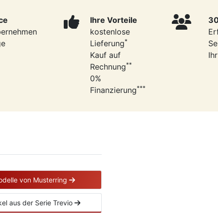
ce
Ihre Vorteile
30
bernehmen
kostenlose
Er
*
ge
Lieferung
Se
Kauf auf
Ih
**
Rechnung
0%
***
Finanzierung
odelle von Musterring
ikel aus der Serie Trevio