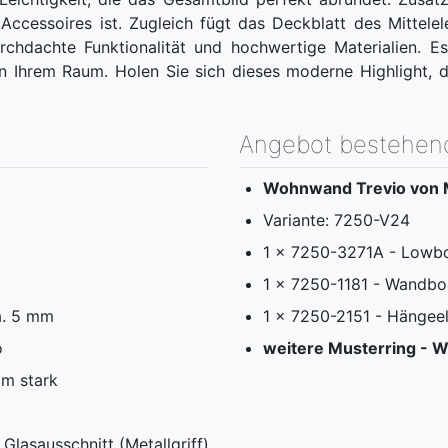
ccessoires ist. Zugleich fügt das Deckblatt des Mittelel
chdachte Funktionalität und hochwertige Materialien. Es
in Ihrem Raum. Holen Sie sich dieses moderne Highlight, 
Angebot bestehen
Wohnwand
Trevio von 
Variante: 7250-V24
1 x 7250-3271A - Lowbo
1 x 7250-1181 - Wandbo
ca. 5 mm
1 x 7250-2151 - Hängee
o
weitere Musterring - 
cm stark
)
 Glasausschnitt (Metallgriff)