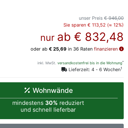
unser Preis
€ 946,00
Sie sparen € 113,52 (≈ 12%)
ab
€ 832,48
nur
oder ab
€ 25,69
in 36 Raten
finanzieren
*
inkl. MwSt.
versandkostenfrei bis in die Wohnung
1
Lieferzeit: 4 - 6 Wochen
Wohnwände
mindestens
30%
reduziert
und schnell lieferbar