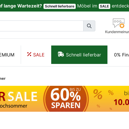
uf lange Wartezeit?
Möbel im
entdeck
Schnell lieferbare
SALE
Kundenmeinu
EMIUM
SALE
Schnell lieferbar
0% Fin
mer