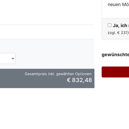
neuen Mö
Ja, ic
zzgl. €
237,
gewünschte
Gesamtpreis inkl. gewählten Optionen:
€ 832,48