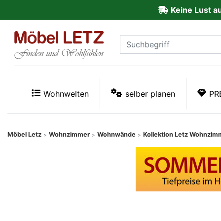
Keine Lust a
ließen
Kundenmeinungen
Anmelden
PREMIUM
Wohnwelten
selber planen
PR
Schnell
lieferbar
Möbel Letz
Wohnzimmer
Wohnwände
Kollektion Letz Wohnzim
>
>
>
SALE
Polsterplaner
Möbel-