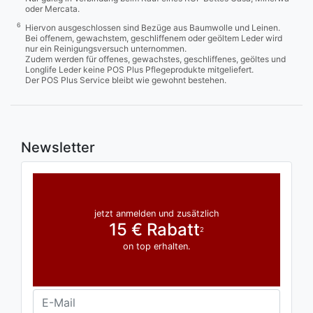
oder Mercata.
6
Hiervon ausgeschlossen sind Bezüge aus Baumwolle und Leinen.
Bei offenem, gewachstem, geschliffenem oder geöltem Leder wird
nur ein Reinigungsversuch unternommen.
Zudem werden für offenes, gewachstes, geschliffenes, geöltes und
Longlife Leder keine POS Plus Pflegeprodukte mitgeliefert.
Der POS Plus Service bleibt wie gewohnt bestehen.
Newsletter
jetzt anmelden und zusätzlich
15 € Rabatt
2
on top erhalten.