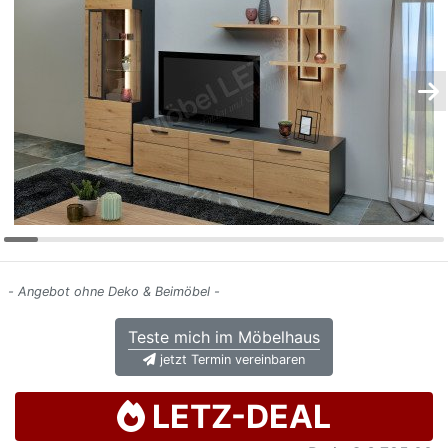
Konfigurator
0%
Finanzierung
Markenwelt
Letz-
Deals
- Angebot ohne Deko & Beimöbel -
Teste mich im Möbelhaus
jetzt Termin vereinbaren
LETZ-DEAL