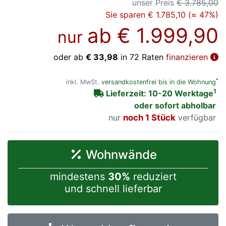
unser Preis
€ 3.785,00
Sie sparen € 1.785,10 (≈ 47%)
ab
€ 1.999,90
nur
oder ab
€ 33,98
in 72 Raten
finanzieren
*
inkl. MwSt.
versandkostenfrei bis in die Wohnung
1
Lieferzeit: 10-20 Werktage
oder sofort abholbar
nur
noch 1 Stück
verfügbar
Wohnwände
mindestens
30%
reduziert
und schnell lieferbar