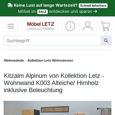
Keine Lust auf lange Wartezeit?
Schnell lieferbare
ließen
Möbel im
entdecken und sparen
SALE
Kundenmeinungen
Anmelden
PREMIUM
Schnell
Wohnwände
Kollektion Letz Wohnzimmer
>
lieferbar
Kitzalm Alpinum von Kollektion Letz -
SALE
Wohnwand K003 Alteiche/ Hirnholz
inklusive Beleuchtung
Polsterplaner
Möbel-