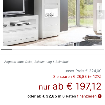
Konfigurator
0%
Finanzierung
Markenwelt
Letz-
Deals
- Angebot ohne Deko, Beleuchtung & Beimöbel -
unser Preis
€ 224,00
Sie sparen € 26,88 (≈ 12%)
ab
€ 197,12
nur
oder ab
€ 32,85
in 6 Raten
finanzieren