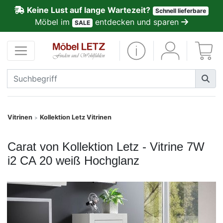
Keine Lust auf lange Wartezeit?
Schnell lieferbare
ließen
Möbel im
entdecken und sparen
SALE
Kundenmeinungen
Anmelden
PREMIUM
Schnell
Vitrinen
Kollektion Letz Vitrinen
>
lieferbar
Carat von Kollektion Letz - Vitrine 7W
SALE
i2 CA 20 weiß Hochglanz
Polsterplaner
Möbel-