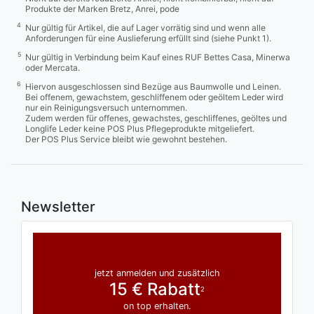
Produkte der Marken Bretz, Anrei, pode
4
Nur gültig für Artikel, die auf Lager vorrätig sind und wenn alle
Anforderungen für eine Auslieferung erfüllt sind (siehe Punkt 1).
5
Nur gültig in Verbindung beim Kauf eines RUF Bettes Casa, Minerwa
oder Mercata.
6
Hiervon ausgeschlossen sind Bezüge aus Baumwolle und Leinen.
Bei offenem, gewachstem, geschliffenem oder geöltem Leder wird
nur ein Reinigungsversuch unternommen.
Zudem werden für offenes, gewachstes, geschliffenes, geöltes und
Longlife Leder keine POS Plus Pflegeprodukte mitgeliefert.
Der POS Plus Service bleibt wie gewohnt bestehen.
Newsletter
jetzt anmelden und zusätzlich
15 € Rabatt
2
on top erhalten.