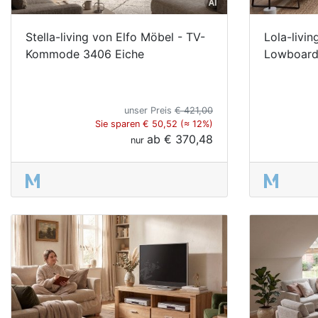
Stella-living von Elfo Möbel - TV-
Lola-livin
Kommode 3406 Eiche
Lowboard
unser Preis
€ 421,00
Sie sparen € 50,52 (≈ 12%)
ab
€ 370,48
nur