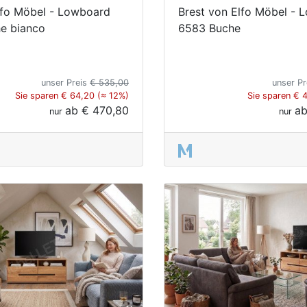
lfo Möbel - Lowboard
Brest von Elfo Möbel - 
e bianco
6583 Buche
unser Preis
€ 535,00
unser P
Sie sparen € 64,20 (≈ 12%)
Sie sparen € 
ab
€ 470,80
a
nur
nur