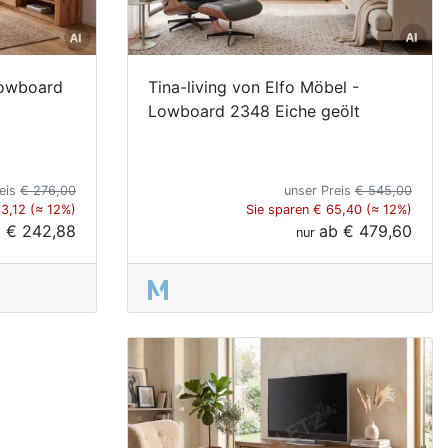
Lowboard
Tina-living von Elfo Möbel -
Lowboard 2348 Eiche geölt
reis
€ 276,00
unser Preis
€ 545,00
33,12 (≈ 12%)
Sie sparen € 65,40 (≈ 12%)
b
€ 242,88
ab
€ 479,60
nur