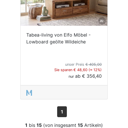
Tabea-living von Elfo Möbel -
Lowboard geölte Wildeiche
unser Preis
€ 405,00
Sie sparen € 48,60 (≈ 12%)
ab
€ 356,40
nur
1
1
bis
15
(von insgesamt
15
Artikeln)