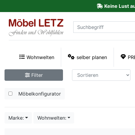
Keine Lust a
ließen
Kundenmeinungen
Anmelden
PREMIUM
Wohnwelten
selber planen
PR
Schnell
Filter
lieferbar
Möbelkonfigurator
SALE
Polsterplaner
Marke:
Wohnwelten:
Möbel-