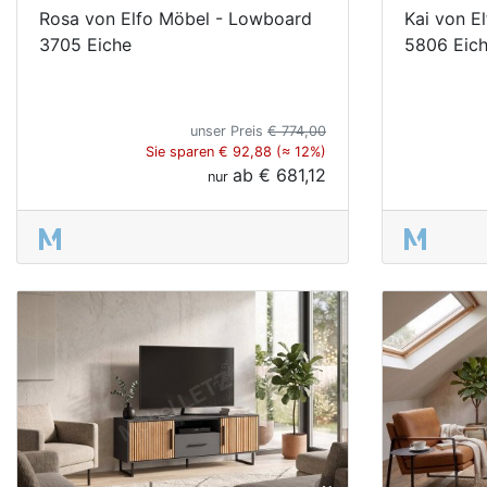
Rosa von Elfo Möbel - Lowboard
Kai von E
3705 Eiche
5806 Eich
unser Preis
€ 774,00
Sie sparen € 92,88 (≈ 12%)
ab
€ 681,12
nur