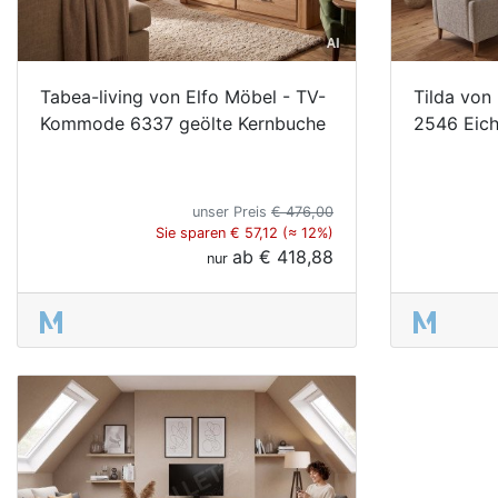
Tabea-living von Elfo Möbel - TV-
Tilda von
Kommode 6337 geölte Kernbuche
2546 Eich
unser Preis
€ 476,00
Sie sparen € 57,12 (≈ 12%)
ab
€ 418,88
nur