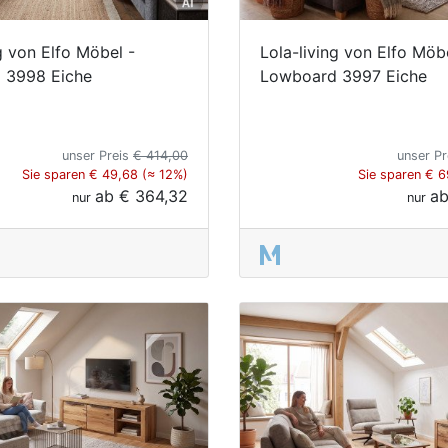
g von Elfo Möbel -
Lola-living von Elfo Möb
 3998 Eiche
Lowboard 3997 Eiche
unser Preis
€ 414,00
unser P
Sie sparen € 49,68 (≈ 12%)
Sie sparen € 6
ab
€ 364,32
a
nur
nur