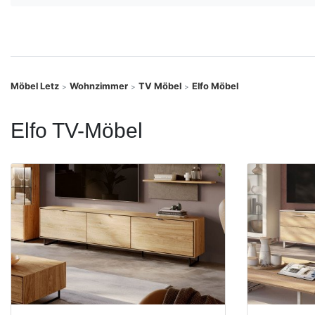
Konfigurator
0%
Finanzierung
Möbel Letz
Wohnzimmer
TV Möbel
Elfo Möbel
>
>
>
Markenwelt
Elfo TV-Möbel
Letz-
Deals