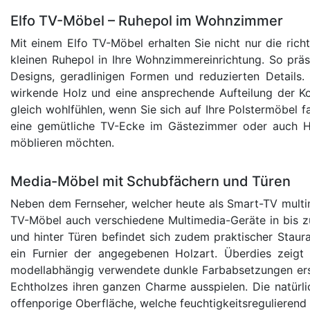
Elfo TV-Möbel – Ruhepol im Wohnzimmer
Mit einem Elfo TV-Möbel erhalten Sie nicht nur die rich
kleinen Ruhepol in Ihre Wohnzimmereinrichtung. So pr
Designs, geradlinigen Formen und reduzierten Details.
wirkende Holz und eine ansprechende Aufteilung der K
gleich wohlfühlen, wenn Sie sich auf Ihre Polstermöbel 
eine gemütliche TV-Ecke im Gästezimmer oder auch Ho
möblieren möchten.
Media-Möbel mit Schubfächern und Türen
Neben dem Fernseher, welcher heute als Smart-TV multi
TV-Möbel auch verschiedene Multimedia-Geräte in bis z
und hinter Türen befindet sich zudem praktischer Stau
ein Furnier der angegebenen Holzart. Überdies zeig
modellabhängig verwendete dunkle Farbabsetzungen erst
Echtholzes ihren ganzen Charme ausspielen. Die natürli
offenporige Oberfläche, welche feuchtigkeitsregulieren