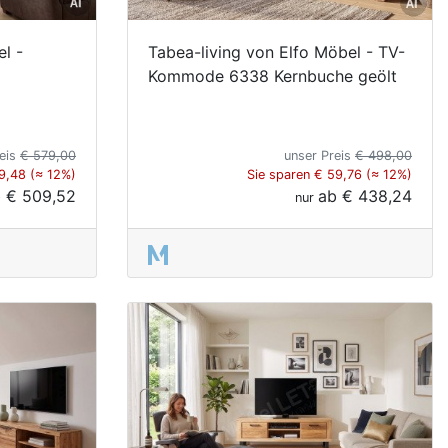
el -
Tabea-living von Elfo Möbel - TV-
Kommode 6338 Kernbuche geölt
reis
€ 579,00
unser Preis
€ 498,00
9,48 (≈ 12%)
Sie sparen € 59,76 (≈ 12%)
b
€ 509,52
ab
€ 438,24
nur