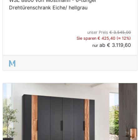
WSL 8800 von Wöstmann - 6-türiger
Drehtürenschrank Eiche/ hellgrau
unser Preis
€ 3.545,00
Sie sparen € 425,40 (≈ 12%)
ab
€ 3.119,60
nur