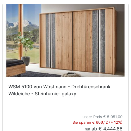
Konfigurator
0%
Finanzierung
Markenwelt
Letz-
Deals
WSM 5100 von Wöstmann - Drehtürenschrank
Wildeiche - Steinfurnier galaxy
unser Preis
€ 5.051,00
Sie sparen € 606,12 (≈ 12%)
ab
€ 4.444,88
nur