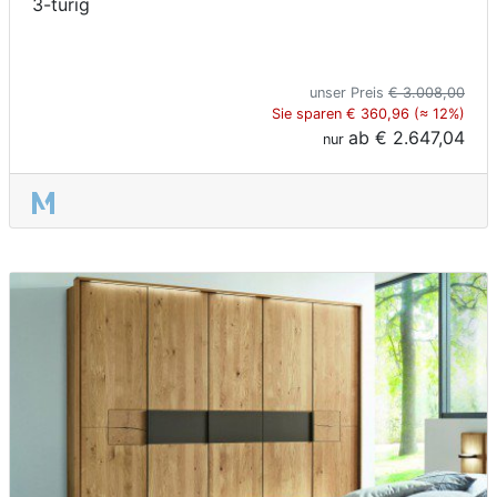
3-türig
unser Preis
€ 3.008,00
Sie sparen € 360,96 (≈ 12%)
ab
€ 2.647,04
nur