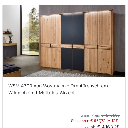
WSM 4300 von Wöstmann - Drehtürenschrank
Wildeiche mit Mattglas-Akzent
unser Preis
€ 4.731,00
Sie sparen € 567,72 (≈ 12%)
ab
€ 4.163,28
nur