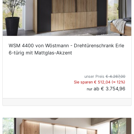
WSM 4400 von Wöstmann - Drehtürenschrank Erle
6-türig mit Mattglas-Akzent
unser Preis
€ 4.267,00
Sie sparen € 512,04 (≈ 12%)
ab
€ 3.754,96
nur