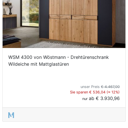
WSM 4300 von Wöstmann - Drehtürenschrank
Wildeiche mit Mattglastüren
unser Preis
€ 4.467,00
Sie sparen € 536,04 (≈ 12%)
ab
€ 3.930,96
nur