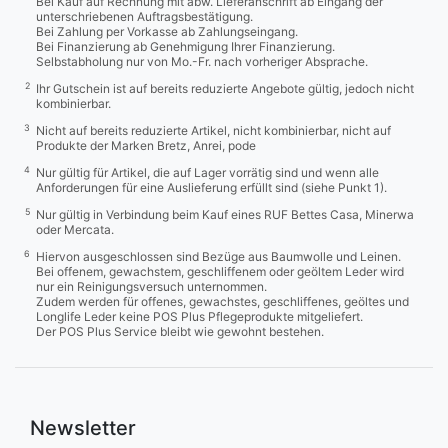
Bei Kauf auf Rechnung mit abw. Lieferanschrift ab Eingang der
unterschriebenen Auftragsbestätigung.
Bei Zahlung per Vorkasse ab Zahlungseingang.
Bei Finanzierung ab Genehmigung Ihrer Finanzierung.
Selbstabholung nur von Mo.-Fr. nach vorheriger Absprache.
2
Ihr Gutschein ist auf bereits reduzierte Angebote gültig, jedoch nicht
kombinierbar.
3
Nicht auf bereits reduzierte Artikel, nicht kombinierbar, nicht auf
Produkte der Marken Bretz, Anrei, pode
4
Nur gültig für Artikel, die auf Lager vorrätig sind und wenn alle
Anforderungen für eine Auslieferung erfüllt sind (siehe Punkt 1).
5
Nur gültig in Verbindung beim Kauf eines RUF Bettes Casa, Minerwa
oder Mercata.
6
Hiervon ausgeschlossen sind Bezüge aus Baumwolle und Leinen.
Bei offenem, gewachstem, geschliffenem oder geöltem Leder wird
nur ein Reinigungsversuch unternommen.
Zudem werden für offenes, gewachstes, geschliffenes, geöltes und
Longlife Leder keine POS Plus Pflegeprodukte mitgeliefert.
Der POS Plus Service bleibt wie gewohnt bestehen.
Newsletter