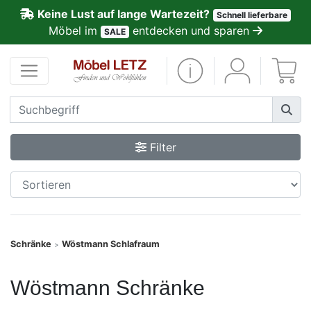
Keine Lust auf lange Wartezeit?
Schnell lieferbare
ließen
Möbel im
entdecken und sparen
SALE
Kundenmeinungen
Anmelden
PREMIUM
Filter
Schnell
lieferbar
SALE
Schränke
Wöstmann Schlafraum
>
Polsterplaner
Wöstmann Schränke
Möbel-