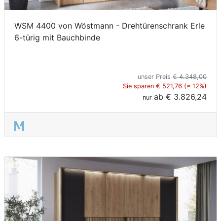
WSM 4400 von Wöstmann - Drehtürenschrank Erle
6-türig mit Bauchbinde
unser Preis
€ 4.348,00
Sie sparen € 521,76 (≈ 12%)
ab
€ 3.826,24
nur