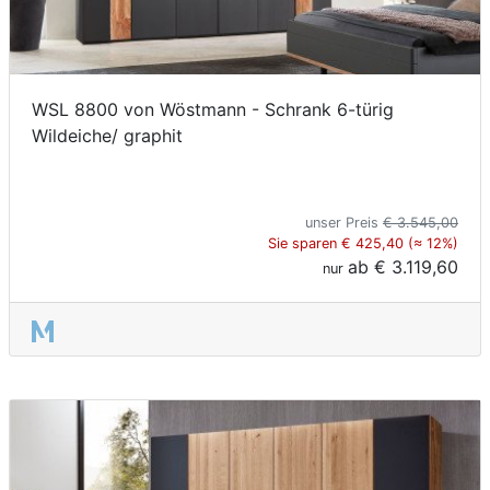
WSL 8800 von Wöstmann - Schrank 6-türig
Wildeiche/ graphit
unser Preis
€ 3.545,00
Sie sparen € 425,40 (≈ 12%)
ab
€ 3.119,60
nur