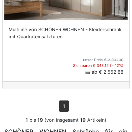
Multiline von SCHÖNER WOHNEN - Kleiderschrank
mit Quadrateinsatztüren
unser Preis
€ 2.901,00
Sie sparen € 348,12 (≈ 12%)
ab
€ 2.552,88
nur
1
1
bis
19
(von insgesamt
19
Artikeln)
SCHÖNER WOHNEN Schränke für ein