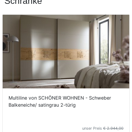
Schränke
Konfigurator
0%
Finanzierung
Markenwelt
Letz-
Deals
Multiline von SCHÖNER WOHNEN - Schweber
Balkeneiche/ satingrau 2-türig
unser Preis
€ 2.944,00