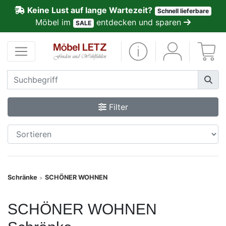
Keine Lust auf lange Wartezeit?
Schnell lieferbare
ließen
Möbel im
entdecken und sparen
SALE
Kundenmeinungen
Anmelden
PREMIUM
Filter
Schnell
lieferbar
SALE
Schränke
SCHÖNER WOHNEN
>
Polsterplaner
SCHÖNER WOHNEN
Möbel-