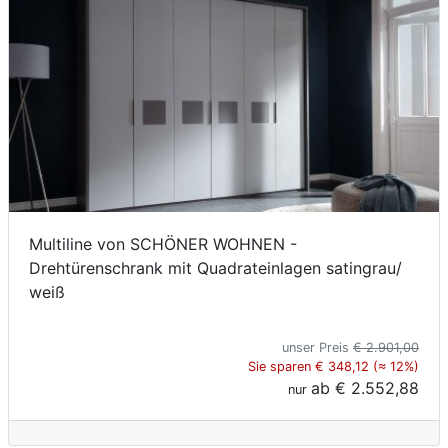
Multiline von SCHÖNER WOHNEN -
Drehtürenschrank mit Quadrateinlagen satingrau/
weiß
unser Preis
€ 2.901,00
Sie sparen € 348,12 (≈ 12%)
ab
€ 2.552,88
nur