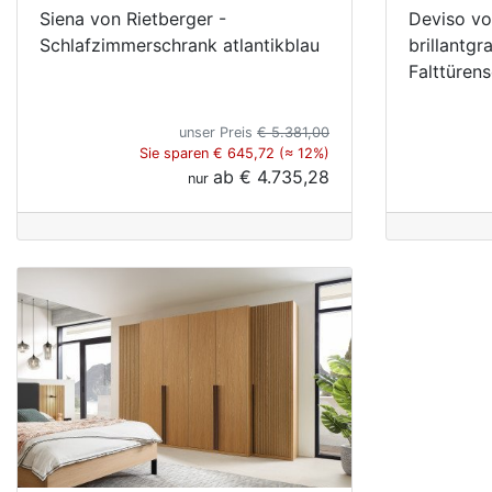
Siena von Rietberger -
Deviso vo
Schlafzimmerschrank atlantikblau
brillantgr
Falttüren
unser Preis
€ 5.381,00
Sie sparen € 645,72 (≈ 12%)
ab
€ 4.735,28
nur