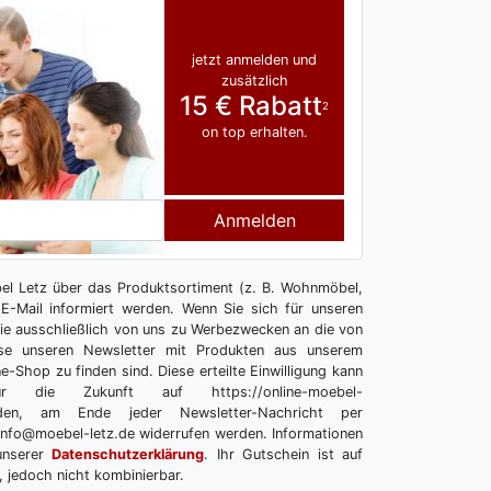
jetzt anmelden und
zusätzlich
15 € Rabatt
2
on top erhalten.
Anmelden
l Letz über das Produktsortiment (z. B. Wohnmöbel,
E-Mail informiert werden. Wenn Sie sich für unseren
 Sie ausschließlich von uns zu Werbezwecken an die von
se unseren Newsletter mit Produkten aus unserem
e-Shop zu finden sind. Diese erteilte Einwilligung kann
r die Zukunft auf https://online-moebel-
melden, am Ende jeder Newsletter-Nachricht per
info@moebel-letz.de widerrufen werden. Informationen
unserer
Datenschutzerklärung
. Ihr Gutschein ist auf
, jedoch nicht kombinierbar.