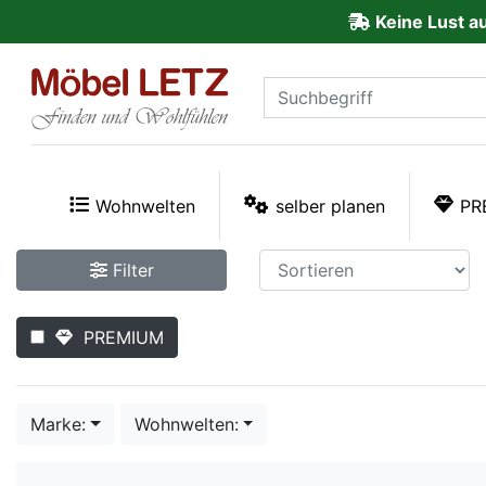
Keine Lust a
ließen
Kundenmeinungen
Anmelden
PREMIUM
Wohnwelten
selber planen
PR
Schnell
Filter
lieferbar
PREMIUM
SALE
Polsterplaner
Marke:
Wohnwelten:
Möbel-