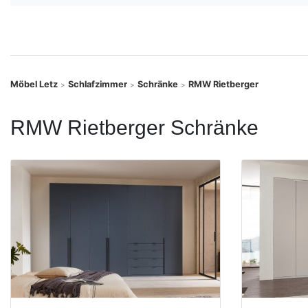
Konfigurator
0%
Finanzierung
Möbel Letz
Schlafzimmer
Schränke
RMW Rietberger
>
>
>
Markenwelt
RMW Rietberger Schränke
Letz-
Deals