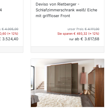
Deviso von Rietberger -
 4
Schlafzimmerschrank weiß/ Eiche
mit griffloser Front
is
€ 4.005,00
unser Preis
€ 4.111,00
0,60 (≈ 12%)
Sie sparen € 493,32 (≈ 12%)
€ 3.524,40
ab
€ 3.617,68
nur