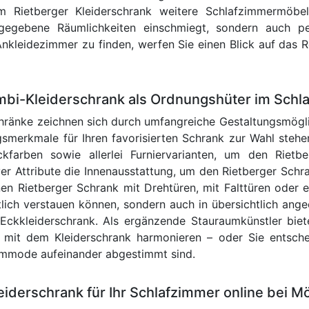
m Rietberger Kleiderschrank weitere Schlafzimmermöbe
 gegebene Räumlichkeiten einschmiegt, sondern auch pe
kleidezimmer zu finden, werfen Sie einen Blick auf das R
mbi-Kleiderschrank als Ordnungshüter im Schl
hränke zeichnen sich durch umfangreiche Gestaltungsmögl
gsmerkmale für Ihren favorisierten Schrank zur Wahl stehe
farben sowie allerlei Furniervarianten, um den Riet
iver Attribute die Innenausstattung, um den Rietberger Schr
nen Rietberger Schrank mit Drehtüren, mit Falttüren oder
ntlich verstauen können, sondern auch in übersichtlich an
 Eckkleiderschrank. Als ergänzende Stauraumkünstler bie
kt mit dem Kleiderschrank harmonieren – oder Sie entsch
Kommode aufeinander abgestimmt sind.
iderschrank für Ihr Schlafzimmer online bei M