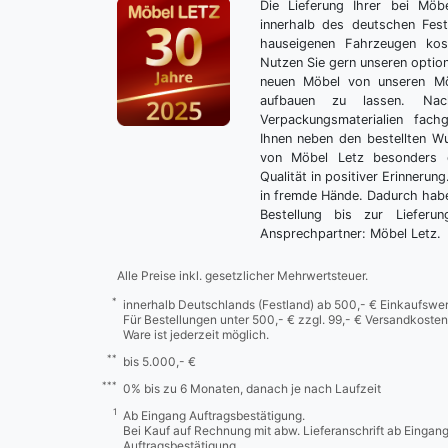
Die Lieferung Ihrer bei Möb
innerhalb des deutschen Fes
hauseigenen Fahrzeugen kos
Nutzen Sie gern unseren optio
neuen Möbel von unseren Mö
aufbauen zu lassen. Nac
Verpackungsmaterialien fach
Ihnen neben den bestellten 
von Möbel Letz besonders 
Qualität in positiver Erinnerun
in fremde Hände. Dadurch habe
Bestellung bis zur Lieferu
Ansprechpartner: Möbel Letz.
Alle Preise inkl. gesetzlicher Mehrwertsteuer.
*
innerhalb Deutschlands (Festland) ab 500,- € Einkaufswer
Für Bestellungen unter 500,- € zzgl. 99,- € Versandkosten
Ware ist jederzeit möglich.
**
bis 5.000,- €
***
0% bis zu 6 Monaten, danach je nach Laufzeit
1
Ab Eingang Auftragsbestätigung.
Bei Kauf auf Rechnung mit abw. Lieferanschrift ab Eingan
Auftragsbestätigung.