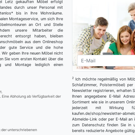
el Letz gekauften Möbel erfolgt
tlandes durch unser Personal mit
tenlos* bis in Ihre Wohnräume.
nalen Montageservice, um sich Ihre
belmonteuren an Ort und Stelle
hdem unsere Mitarbeiter die
gerecht entsorgt haben, bleiben
Wunschmöbeln aus dem Onlineshop
der gute Service und die hohe
g. Wir geben Ihre neuen Möbel nicht
n Sie vom ersten Kontakt über die
ng und Montage lediglich einen
2
Ich möchte regelmäßig von Möbe
Schlafzimmer, Polstermöbel) per 
Newsletter registrieren, erhalten
t.
. Eine Abholung ab Verfügbarkeit der
Ihnen angegebene E-Mail Adres
Sortiment wie sie in unserem Onlin
jederzeit mit Wirkung fü
kaufen.de/shop/newsletter-ab
Abmelde-Link oder per E-Mail an 
zum Datenschutz finden Sie in 
g der unterschriebenen
bereits reduzierte Angebote gültig