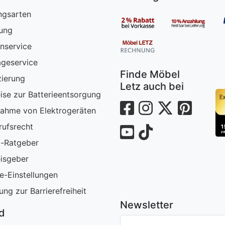
ngsarten
rung
nservice
geservice
Finde Möbel
zierung
Letz auch bei
ise zur Batterieentsorgung
ahme von Elektrogeräten
rufsrecht
-Ratgeber
isgeber
e-Einstellungen
ung zur Barrierefreiheit
Newsletter
nd