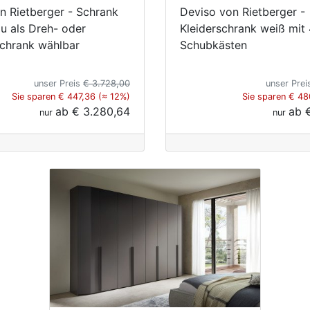
n Rietberger - Schrank
Deviso von Rietberger -
au als Dreh- oder
Kleiderschrank weiß mit
schrank wählbar
Schubkästen
unser Preis
€ 3.728,00
unser Pre
Sie sparen € 447,36 (≈ 12%)
Sie sparen € 48
ab
€ 3.280,64
ab
nur
nur