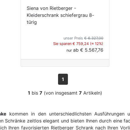
Siena von Rietberger -
Kleiderschrank schiefergrau 8-
türig
unser Preis
€ 6.327,00
Sie sparen € 759,24 (≈ 12%)
ab
€ 5.567,76
nur
1
1
bis
7
(von insgesamt
7
Artikeln)
nke
kommen in den unterschiedlichsten Ausführungen u
en Schränke zeitlos elegant und bieten Ihnen durch eine 
sich Ihren favorisierten Rietberger Schrank nach Ihren V