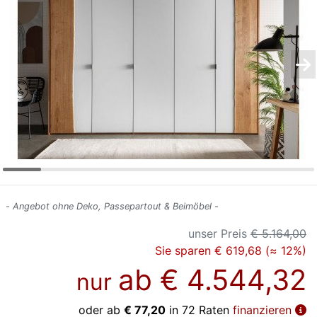
Konfigurator
0%
Finanzierung
Markenwelt
Letz-
Deals
- Angebot ohne Deko, Passepartout & Beimöbel -
unser Preis
€ 5.164,00
Sie sparen € 619,68 (≈ 12%)
ab
€ 4.544,32
nur
oder ab
€ 77,20
in 72 Raten
finanzieren