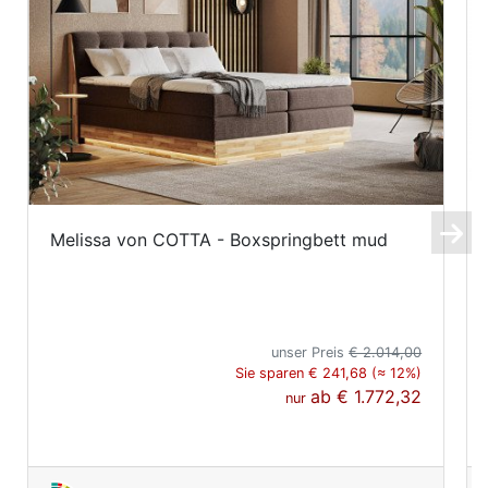
Melissa von COTTA - Boxspringbett mud
unser Preis
€ 2.014,00
Sie sparen € 241,68 (≈ 12%)
ab
€ 1.772,32
nur