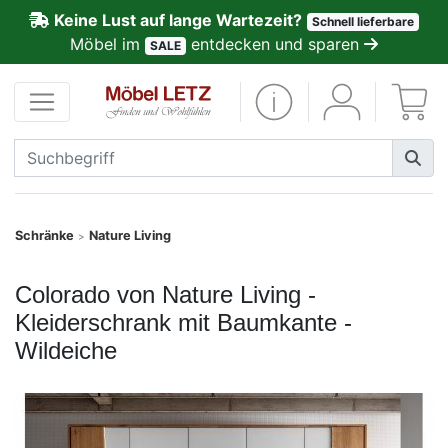
Keine Lust auf lange Wartezeit?
Schnell lieferbare
ließen
Möbel im
entdecken und sparen
SALE
Kundenmeinungen
Anmelden
PREMIUM
Schnell
Schränke
Nature Living
>
lieferbar
Colorado von Nature Living -
SALE
Kleiderschrank mit Baumkante -
Wildeiche
Polsterplaner
Möbel-