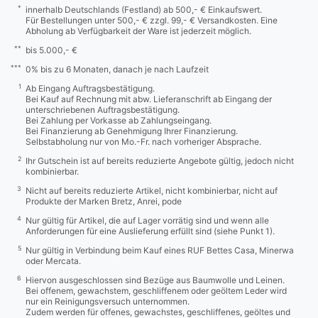
*
innerhalb Deutschlands (Festland) ab 500,- € Einkaufswert.
Für Bestellungen unter 500,- € zzgl. 99,- € Versandkosten. Eine
Abholung ab Verfügbarkeit der Ware ist jederzeit möglich.
**
bis 5.000,- €
***
0% bis zu 6 Monaten, danach je nach Laufzeit
1
Ab Eingang Auftragsbestätigung.
Bei Kauf auf Rechnung mit abw. Lieferanschrift ab Eingang der
unterschriebenen Auftragsbestätigung.
Bei Zahlung per Vorkasse ab Zahlungseingang.
Bei Finanzierung ab Genehmigung Ihrer Finanzierung.
Selbstabholung nur von Mo.-Fr. nach vorheriger Absprache.
2
Ihr Gutschein ist auf bereits reduzierte Angebote gültig, jedoch nicht
kombinierbar.
3
Nicht auf bereits reduzierte Artikel, nicht kombinierbar, nicht auf
Produkte der Marken Bretz, Anrei, pode
4
Nur gültig für Artikel, die auf Lager vorrätig sind und wenn alle
Anforderungen für eine Auslieferung erfüllt sind (siehe Punkt 1).
5
Nur gültig in Verbindung beim Kauf eines RUF Bettes Casa, Minerwa
oder Mercata.
6
Hiervon ausgeschlossen sind Bezüge aus Baumwolle und Leinen.
Bei offenem, gewachstem, geschliffenem oder geöltem Leder wird
nur ein Reinigungsversuch unternommen.
Zudem werden für offenes, gewachstes, geschliffenes, geöltes und