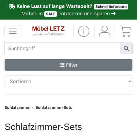
Keine Lust auf lange Wartezeit?
Schnell lieferbare
ließen
Möbel im
entdecken und sparen
SALE
Kundenmeinungen
Anmelden
PREMIUM
Filter
Schnell
lieferbar
SALE
Schlafzimmer
Schlafzimmer-Sets
>
Polsterplaner
Schlafzimmer-Sets
Möbel-