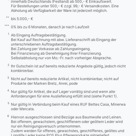
*
innerhalb Deutschlands (Festland) ab 500,- € Einkaufswert.
Für Bestellungen unter 500,- € zzgl. 99,- € Versandkosten. Eine
Abholung ab Verfügbarkeit der Ware ist jederzeit möglich.
**
bis 5.000,- €
***
0% bis zu 6 Monaten, danach je nach Laufzeit
1
Ab Eingang Auftragsbestätigung.
Bei Kauf auf Rechnung mit abw. Lieferanschrift ab Eingang der
unterschriebenen Auftragsbestätigung.
Bei Zahlung per Vorkasse ab Zahlungseingang.
Bei Finanzierung ab Genehmigung Ihrer Finanzierung.
Selbstabholung nur von Mo.-Fr. nach vorheriger Absprache.
2
Ihr Gutschein ist auf bereits reduzierte Angebote gültig, jedoch nicht
kombinierbar.
3
Nicht auf bereits reduzierte Artikel, nicht kombinierbar, nicht auf
Produkte der Marken Bretz, Anrei, pode
4
Nur gültig für Artikel, die auf Lager vorrätig sind und wenn alle
Anforderungen für eine Auslieferung erfüllt sind (siehe Punkt 1).
5
Nur gültig in Verbindung beim Kauf eines RUF Bettes Casa, Minerwa
oder Mercata.
6
Hiervon ausgeschlossen sind Bezüge aus Baumwolle und Leinen.
Bei offenem, gewachstem, geschliffenem oder geöltem Leder wird
nur ein Reinigungsversuch unternommen.
Zudem werden für offenes, gewachstes, geschliffenes, geöltes und
Longlife Leder keine POS Plus Pflegeprodukte mitgeliefert.