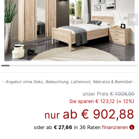
Konfigurator
0%
Finanzierung
Markenwelt
Letz-
Deals
- Angebot ohne Deko, Beleuchtung, Lattenrost, Matratze & Beimöbel -
unser Preis
€ 1.026,00
Sie sparen € 123,12 (≈ 12%)
ab
€ 902,88
nur
oder ab
€ 27,86
in 36 Raten
finanzieren