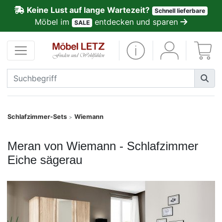
Keine Lust auf lange Wartezeit?
Schnell lieferbare
ließen
Möbel im
entdecken und sparen
SALE
Kundenmeinungen
Anmelden
PREMIUM
Schnell
Schlafzimmer-Sets
Wiemann
>
lieferbar
Meran von Wiemann - Schlafzimmer
SALE
Eiche sägerau
Polsterplaner
Möbel-