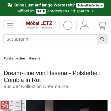
Keine Lust auf lange Wartezeit?
Schnell lieferbare
ließen
Möbel im
entdecken und sparen
SALE
Kundenmeinungen
Anmelden
PREMIUM
Schnell
Polsterbetten
Hasena
>
lieferbar
Dream-Line von Hasena - Polsterbett
SALE
Combia in Rot
aus der Kollektion Dream-Line
Polsterplaner
Möbel-