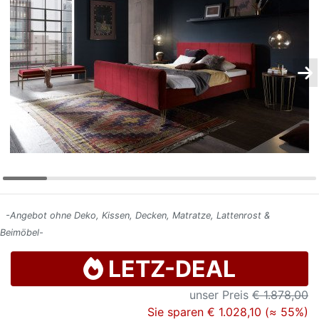
Konfigurator
0%
Finanzierung
Markenwelt
Letz-
Deals
-Angebot ohne Deko, Kissen, Decken, Matratze, Lattenrost &
Beimöbel-
LETZ-DEAL
unser Preis
€ 1.878,00
Sie sparen € 1.028,10 (≈ 55%)