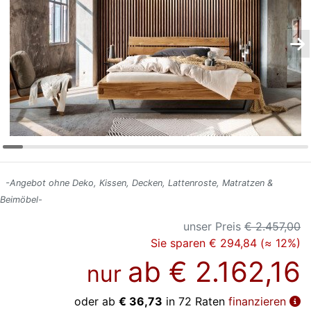
Konfigurator
0%
Finanzierung
Markenwelt
Letz-
Deals
-Angebot ohne Deko, Kissen, Decken, Lattenroste, Matratzen &
Beimöbel-
unser Preis
€ 2.457,00
Sie sparen € 294,84 (≈ 12%)
ab
€ 2.162,16
nur
oder ab
€ 36,73
in 72 Raten
finanzieren