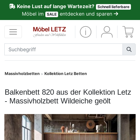
Keine Lust auf lange Wartezeit?
Schnell lieferbare
ließen
Möbel im
entdecken und sparen
SALE
Kundenmeinungen
Anmelden
PREMIUM
Schnell
Massivholzbetten
Kollektion Letz Betten
>
lieferbar
Balkenbett 820 aus der Kollektion Letz
SALE
- Massivholzbett Wildeiche geölt
Polsterplaner
Möbel-