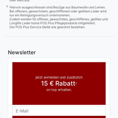
oder Mercata.
6
Hiervon ausgeschlossen sind Bezüge aus Baumwolle und Leinen.
Bei offenem, gewachstem, geschliffenem oder geöltem Leder wird
nur ein Reinigungsversuch unternommen.
Zudem werden für offenes, gewachstes, geschliffenes, geöltes und
Longlife Leder keine POS Plus Pflegeprodukte mitgeliefert.
Der POS Plus Service bleibt wie gewohnt bestehen.
Newsletter
jetzt anmelden und zusätzlich
15 € Rabatt
2
on top erhalten.