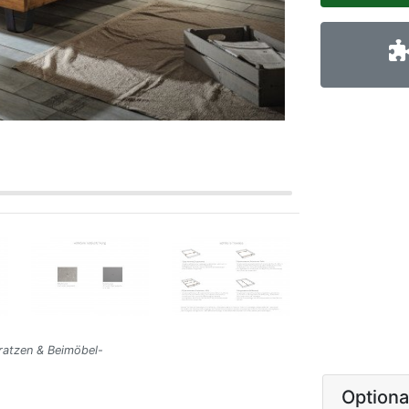
ratzen & Beimöbel-
Option