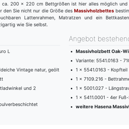
 ca. 200 x 220 cm Bettgrößen ist hier alles möglich und 
er den Sie nicht nur die Größe des
Massivholzbettes
bestim
chbaren Lattenrahmen, Matratzen und ein Bettkasten
igartig wie Sie selbst.
Angebot bestehen
uro L
Massivholzbett Oak-Wil
Variante: 5541.0163 - 7
deiche Vintage natur, geölt
1 x 5541.0163 - Kopfteil
tt
1 x 7109.216 - Bettrahm
ttladwinkel und 2
1 x 5001.027 - Längstra
1 x 5411.0001 - 4er Fuß-
 pulverbeschichtet
weitere Hasena Massivh