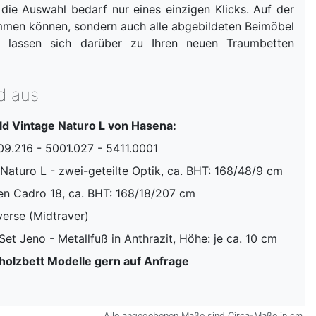
die Auswahl bedarf nur eines einzigen Klicks. Auf der
men können, sondern auch alle abgebildeten Beimöbel
 lassen sich darüber zu Ihren neuen Traumbetten
d aus
d Vintage Naturo L von Hasena:
109.216 - 5001.027 - 5411.0001
 Naturo L - zwei-geteilte Optik, ca. BHT: 168/48/9 cm
en Cadro 18, ca. BHT: 168/18/207 cm
verse (Midtraver)
Set Jeno - Metallfuß in Anthrazit, Höhe: je ca. 10 cm
olzbett Modelle gern auf Anfrage
Alle angegebenen Maße sind Circa-Maße in cm.