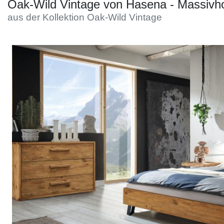
Konfigurator
Oak-Wild Vintage von Hasena - Massivho
aus der Kollektion Oak-Wild Vintage
0%
Finanzierung
Markenwelt
Letz-
Deals