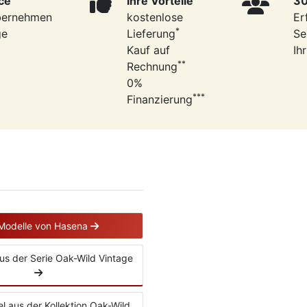
ce
Ihre Vorteile
30
bernehmen
kostenlose
Er
*
ge
Lieferung
Se
Kauf auf
Ih
**
Rechnung
0%
***
Finanzierung
 Modelle von Hasena
 aus der Serie Oak-Wild Vintage
el aus der Kollektion Oak-Wild