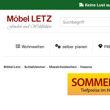
Keine Lust a
ließen
Kundenmeinungen
Anmelden
PREMIUM
Wohnwelten
selber planen
PR
Schnell
lieferbar
Möbel Letz
Schlafzimmer
Massivholzbetten
Hasena
>
>
>
SALE
Polsterplaner
Möbel-