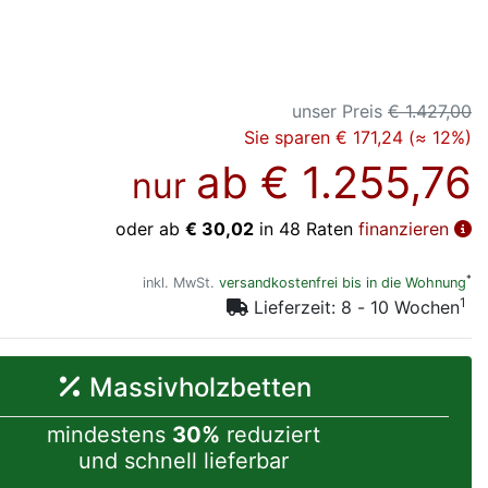
unser Preis
€ 1.427,00
Sie sparen € 171,24 (≈ 12%)
ab
€ 1.255,76
nur
oder ab
€ 30,02
in 48 Raten
finanzieren
*
inkl. MwSt.
versandkostenfrei bis in die Wohnung
1
Lieferzeit: 8 - 10 Wochen
Massivholzbetten
mindestens
30%
reduziert
und schnell lieferbar