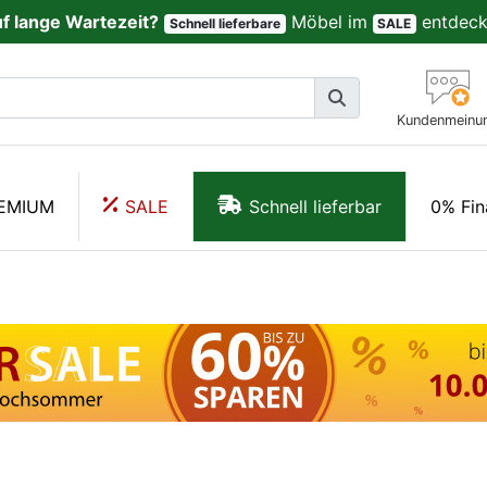
uf lange Wartezeit?
Möbel im
entdeck
Schnell lieferbare
SALE
Kundenmeinu
EMIUM
SALE
Schnell lieferbar
0% Fin