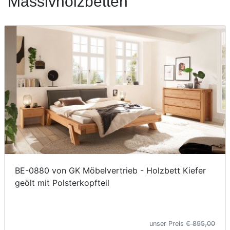
Massivholzbetten
Konfigurator
0%
Finanzierung
Markenwelt
Letz-
Deals
BE-0880 von GK Möbelvertrieb - Holzbett Kiefer
geölt mit Polsterkopfteil
unser Preis
€ 895,00