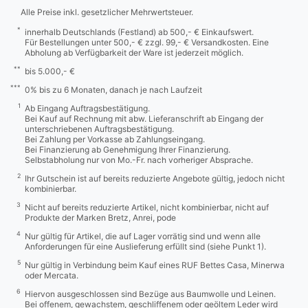
Alle Preise inkl. gesetzlicher Mehrwertsteuer.
*
innerhalb Deutschlands (Festland) ab 500,- € Einkaufswert.
Für Bestellungen unter 500,- € zzgl. 99,- € Versandkosten. Eine
Abholung ab Verfügbarkeit der Ware ist jederzeit möglich.
**
bis 5.000,- €
***
0% bis zu 6 Monaten, danach je nach Laufzeit
1
Ab Eingang Auftragsbestätigung.
Bei Kauf auf Rechnung mit abw. Lieferanschrift ab Eingang der
unterschriebenen Auftragsbestätigung.
Bei Zahlung per Vorkasse ab Zahlungseingang.
Bei Finanzierung ab Genehmigung Ihrer Finanzierung.
Selbstabholung nur von Mo.-Fr. nach vorheriger Absprache.
2
Ihr Gutschein ist auf bereits reduzierte Angebote gültig, jedoch nicht
kombinierbar.
3
Nicht auf bereits reduzierte Artikel, nicht kombinierbar, nicht auf
Produkte der Marken Bretz, Anrei, pode
4
Nur gültig für Artikel, die auf Lager vorrätig sind und wenn alle
Anforderungen für eine Auslieferung erfüllt sind (siehe Punkt 1).
5
Nur gültig in Verbindung beim Kauf eines RUF Bettes Casa, Minerwa
oder Mercata.
6
Hiervon ausgeschlossen sind Bezüge aus Baumwolle und Leinen.
Bei offenem, gewachstem, geschliffenem oder geöltem Leder wird