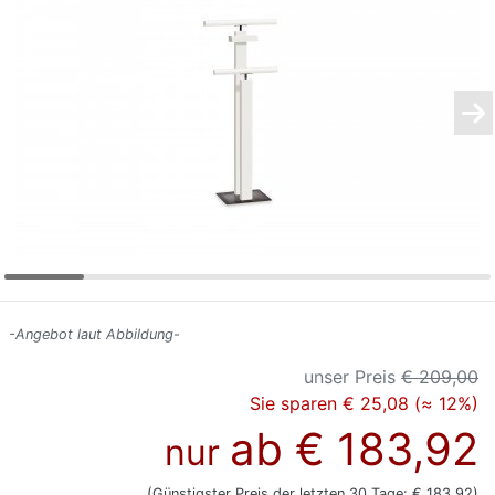
Konfigurator
0%
Finanzierung
Markenwelt
Letz-
Deals
-Angebot laut Abbildung-
unser Preis
€ 209,00
Sie sparen € 25,08 (≈ 12%)
ab
€ 183,92
nur
(Günstigster Preis der letzten 30 Tage: € 183,92)