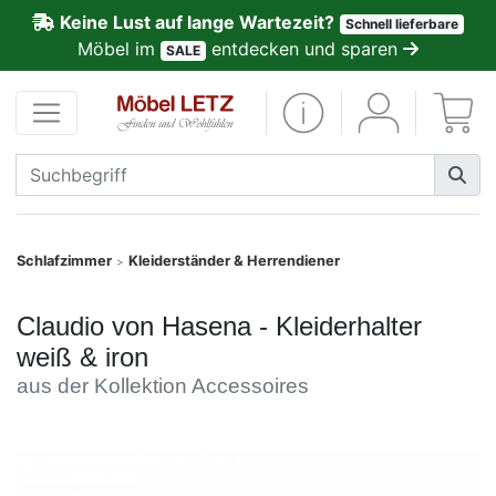
Keine Lust auf lange Wartezeit?
Schnell lieferbare
ließen
Möbel im
entdecken und sparen
SALE
Kundenmeinungen
Anmelden
PREMIUM
Schnell
Schlafzimmer
Kleiderständer & Herrendiener
>
lieferbar
Claudio von Hasena - Kleiderhalter
SALE
weiß & iron
aus der Kollektion Accessoires
Polsterplaner
Möbel-