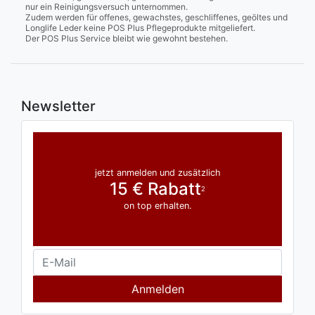
nur ein Reinigungsversuch unternommen.
Zudem werden für offenes, gewachstes, geschliffenes, geöltes und
Longlife Leder keine POS Plus Pflegeprodukte mitgeliefert.
Der POS Plus Service bleibt wie gewohnt bestehen.
Newsletter
jetzt anmelden und zusätzlich
15 € Rabatt
2
on top erhalten.
Anmelden