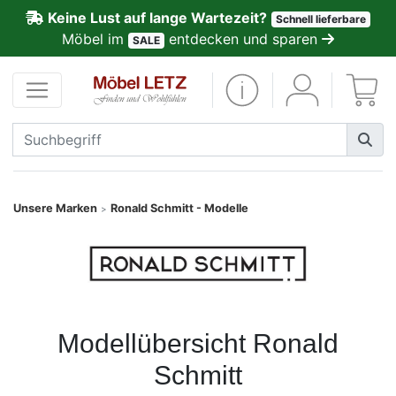
Keine Lust auf lange Wartezeit?
Schnell lieferbare
ließen
Möbel im
entdecken und sparen
SALE
Kundenmeinungen
Anmelden
PREMIUM
Schnell
Unsere Marken
Ronald Schmitt - Modelle
>
lieferbar
SALE
Polsterplaner
Modellübersicht Ronald
Schmitt
Möbel-