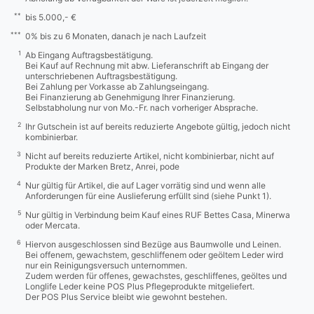
**
bis 5.000,- €
***
0% bis zu 6 Monaten, danach je nach Laufzeit
1
Ab Eingang Auftragsbestätigung.
Bei Kauf auf Rechnung mit abw. Lieferanschrift ab Eingang der
unterschriebenen Auftragsbestätigung.
Bei Zahlung per Vorkasse ab Zahlungseingang.
Bei Finanzierung ab Genehmigung Ihrer Finanzierung.
Selbstabholung nur von Mo.-Fr. nach vorheriger Absprache.
2
Ihr Gutschein ist auf bereits reduzierte Angebote gültig, jedoch nicht
kombinierbar.
3
Nicht auf bereits reduzierte Artikel, nicht kombinierbar, nicht auf
Produkte der Marken Bretz, Anrei, pode
4
Nur gültig für Artikel, die auf Lager vorrätig sind und wenn alle
Anforderungen für eine Auslieferung erfüllt sind (siehe Punkt 1).
5
Nur gültig in Verbindung beim Kauf eines RUF Bettes Casa, Minerwa
oder Mercata.
6
Hiervon ausgeschlossen sind Bezüge aus Baumwolle und Leinen.
Bei offenem, gewachstem, geschliffenem oder geöltem Leder wird
nur ein Reinigungsversuch unternommen.
Zudem werden für offenes, gewachstes, geschliffenes, geöltes und
Longlife Leder keine POS Plus Pflegeprodukte mitgeliefert.
Der POS Plus Service bleibt wie gewohnt bestehen.