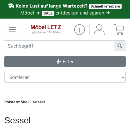
Keine Lust auf lange Wartezeit?
Schnell lieferbare
ließen
Möbel im
entdecken und sparen
SALE
Kundenmeinungen
Anmelden
PREMIUM
Filter
Schnell
lieferbar
SALE
Polstermöbel
Sessel
>
Polsterplaner
Sessel
Möbel-