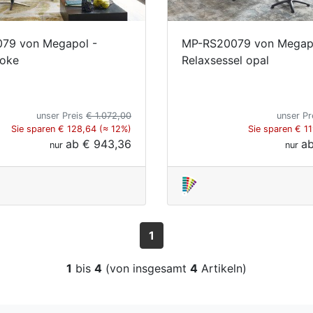
79 von Megapol -
MP-RS20079 von Megap
moke
Relaxsessel opal
unser Preis
€ 1.072,00
unser Pr
Sie sparen € 128,64 (≈ 12%)
Sie sparen € 1
ab
€ 943,36
a
nur
nur
1
1
bis
4
(von insgesamt
4
Artikeln)