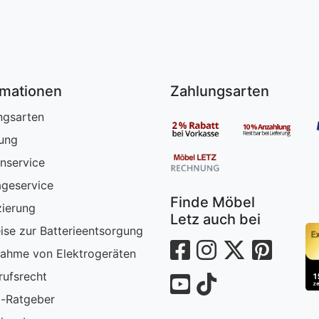
rmationen
Zahlungsarten
ngsarten
rung
nservice
geservice
Finde Möbel
zierung
Letz auch bei
ise zur Batterieentsorgung
ahme von Elektrogeräten
rufsrecht
-Ratgeber