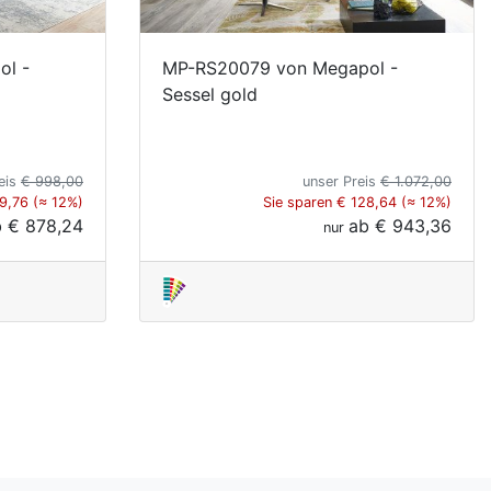
ol -
MP-RS20079 von Megapol -
Sessel gold
eis
€ 998,00
unser Preis
€ 1.072,00
19,76 (≈ 12%)
Sie sparen € 128,64 (≈ 12%)
b
€ 878,24
ab
€ 943,36
nur