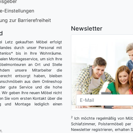
isgeber
e-Einstellungen
ung zur Barrierefreiheit
Newsletter
nd
el Letz gekauften Möbel erfolgt
tlandes durch unser Personal mit
tenlos* bis in Ihre Wohnräume.
nalen Montageservice, um sich Ihre
belmonteuren an Ort und Stelle
hdem unsere Mitarbeiter die
gerecht entsorgt haben, bleiben
Wunschmöbeln aus dem Onlineshop
der gute Service und die hohe
g. Wir geben Ihre neuen Möbel nicht
n Sie vom ersten Kontakt über die
ng und Montage lediglich einen
2
Ich möchte regelmäßig von Möbe
Schlafzimmer, Polstermöbel) per 
Newsletter registrieren, erhalten
t.