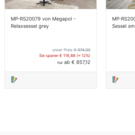
MP-RS20079 von Megapol -
MP-RS200
Relaxsessel grey
Sessel s
unser Preis
€ 974,00
Sie sparen € 116,88 (≈ 12%)
ab
€ 857,12
nur