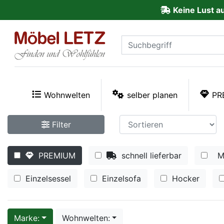
Keine Lust a
ließen
Kundenmeinungen
Anmelden
PREMIUM
Wohnwelten
selber planen
PR
Schnell
Filter
lieferbar
PREMIUM
schnell lieferbar
M
SALE
Einzelsessel
Einzelsofa
Hocker
Polsterplaner
Möbel-
Marke:
Wohnwelten: