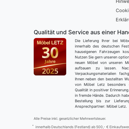
Hinwe
Cooki
Erklär
Qualität und Service aus einer Ha
Die Lieferung Ihrer bei Möb
innerhalb des deutschen Fes
hauseigenen Fahrzeugen kos
Nutzen Sie gern unseren optio
neuen Möbel von unseren Mö
aufbauen zu lassen. Nac
Verpackungsmaterialien fach
Ihnen neben den bestellten 
von Möbel Letz besonders 
Qualität in positiver Erinnerun
in fremde Hände. Dadurch habe
Bestellung bis zur Lieferu
Ansprechpartner: Möbel Letz.
Alle Preise inkl. gesetzlicher Mehrwertsteuer.
*
innerhalb Deutschlands (Festland) ab 500,- € Einkaufswer