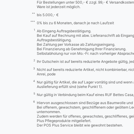
Für Bestellungen unter 500,- € zzgl. 99,- € Versandkosten
Ware ist jederzeit möglich.
**
bis 5.000,- €
***
0% bis zu 6 Monaten, danach je nach Laufzeit
1
Ab Eingang Auftragsbestätigung.
Bei Kauf auf Rechnung mit abw. Lieferanschrift ab Eingan
Auftragsbestätigung.
Bei Zahlung per Vorkasse ab Zahlungseingang.
Bei Finanzierung ab Genehmigung Ihrer Finanzierung.
Selbstabholung nur von Mo.-Fr. nach vorheriger Absprach
2
Ihr Gutschein ist auf bereits reduzierte Angebote gültig, j
3
Nicht auf bereits reduzierte Artikel, nicht kombinierbar, n
Anrei, pode
4
Nur gültig für Artikel, die auf Lager vorrätig sind und wenn
Auslieferung erfüllt sind (siehe Punkt 1).
5
Nur gültig in Verbindung beim Kauf eines RUF Bettes Cas
6
Hiervon ausgeschlossen sind Bezüge aus Baumwolle und 
Bei offenem, gewachstem, geschliffenem oder geöltem Led
unternommen.
Zudem werden für offenes, gewachstes, geschliffenes, ge
Plus Pflegeprodukte mitgeliefert.
Der POS Plus Service bleibt wie gewohnt bestehen.