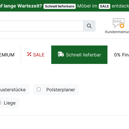
uf lange Wartezeit?
Möbel im
entdeck
Schnell lieferbare
SALE
Kundenmeinu
EMIUM
SALE
Schnell lieferbar
0% Fin
usterstücke
Polsterplaner
Liege