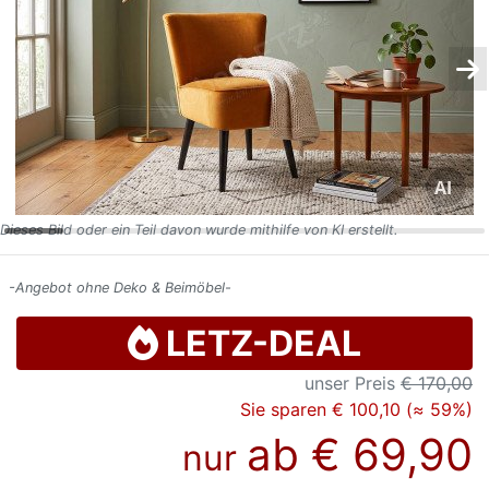
Konfigurator
0%
Finanzierung
Markenwelt
Letz-
Dieses Bild oder ein Teil davon wurde mithilfe von KI erstellt.
Deals
-Angebot ohne Deko & Beimöbel-
LETZ-DEAL
unser Preis
€ 170,00
Sie sparen € 100,10 (≈ 59%)
ab
€ 69,90
nur