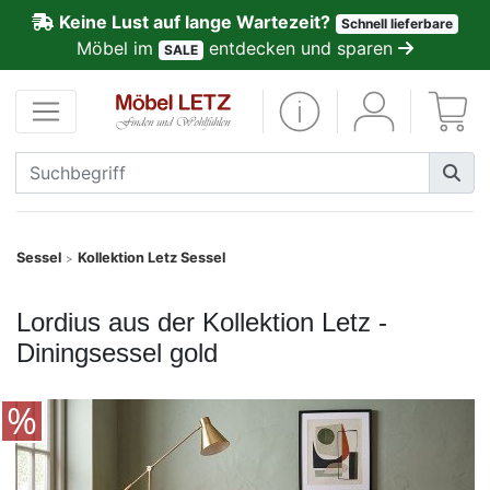
Keine Lust auf lange Wartezeit?
Schnell lieferbare
ließen
Möbel im
entdecken und sparen
SALE
Kundenmeinungen
Anmelden
PREMIUM
Schnell
Sessel
Kollektion Letz Sessel
>
lieferbar
Lordius aus der Kollektion Letz -
SALE
Diningsessel gold
Polsterplaner
Möbel-