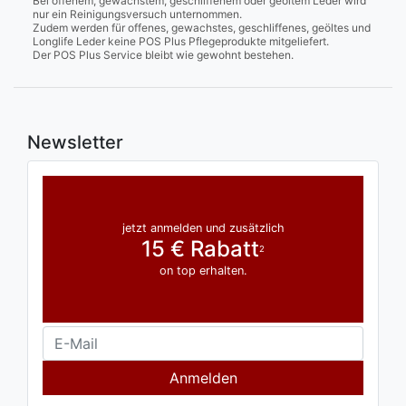
Bei offenem, gewachstem, geschliffenem oder geöltem Leder wird
nur ein Reinigungsversuch unternommen.
Zudem werden für offenes, gewachstes, geschliffenes, geöltes und
Longlife Leder keine POS Plus Pflegeprodukte mitgeliefert.
Der POS Plus Service bleibt wie gewohnt bestehen.
Newsletter
jetzt anmelden und zusätzlich
15 € Rabatt
2
on top erhalten.
Anmelden