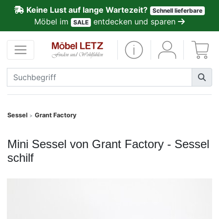
Keine Lust auf lange Wartezeit?
Schnell lieferbare
ließen
Möbel im
entdecken und sparen
SALE
Kundenmeinungen
Anmelden
PREMIUM
Schnell
Sessel
Grant Factory
>
lieferbar
Mini Sessel von Grant Factory - Sessel
SALE
schilf
Polsterplaner
Möbel-