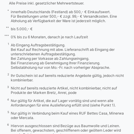
Alle Preise inkl. gesetzlicher Mehrwertsteuer.
*
innerhalb Deutschlands (Festland) ab 500,- € Einkaufswert.
Für Bestellungen unter 500,- € zzgl. 99,- € Versandkosten. Eine
Abholung ab Verfügbarkeit der Ware ist jederzeit möglich.
**
bis 5.000,- €
***
0% bis zu 6 Monaten, danach je nach Laufzeit
1
Ab Eingang Auftragsbestätigung.
Bei Kauf auf Rechnung mit abw. Lieferanschrift ab Eingang der
unterschriebenen Auftragsbestätigung.
Bei Zahlung per Vorkasse ab Zahlungseingang.
Bei Finanzierung ab Genehmigung Ihrer Finanzierung.
Selbstabholung nur von Mo.-Fr. nach vorheriger Absprache.
2
Ihr Gutschein ist auf bereits reduzierte Angebote gültig, jedoch nicht
kombinierbar.
3
Nicht auf bereits reduzierte Artikel, nicht kombinierbar, nicht auf
Produkte der Marken Bretz, Anrei, pode
4
Nur gültig für Artikel, die auf Lager vorrätig sind und wenn alle
Anforderungen für eine Auslieferung erfüllt sind (siehe Punkt 1).
5
Nur gültig in Verbindung beim Kauf eines RUF Bettes Casa, Minerwa
oder Mercata.
6
Hiervon ausgeschlossen sind Bezüge aus Baumwolle und Leinen.
Bei offenem, gewachstem, geschliffenem oder geöltem Leder wird