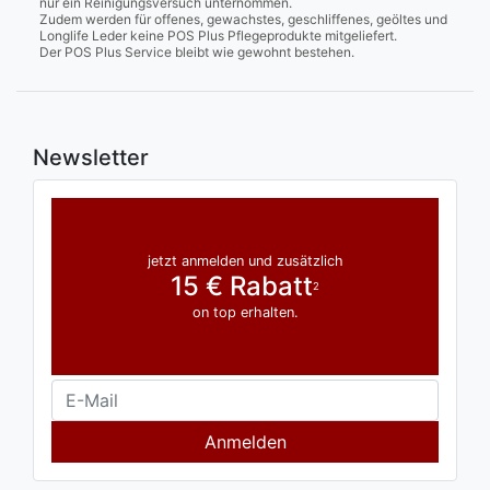
nur ein Reinigungsversuch unternommen.
Zudem werden für offenes, gewachstes, geschliffenes, geöltes und
Longlife Leder keine POS Plus Pflegeprodukte mitgeliefert.
Der POS Plus Service bleibt wie gewohnt bestehen.
Newsletter
jetzt anmelden und zusätzlich
15 € Rabatt
2
on top erhalten.
Anmelden