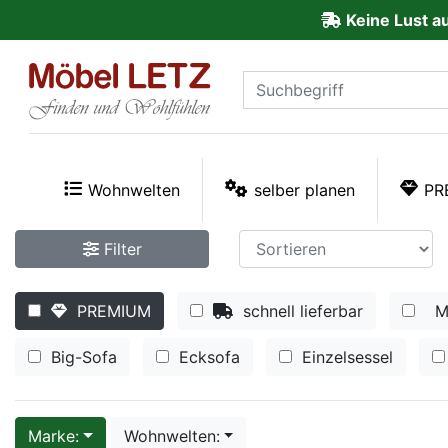
Keine Lust a
ließen
Kundenmeinungen
Anmelden
PREMIUM
Wohnwelten
selber planen
PR
Schnell
Filter
lieferbar
PREMIUM
schnell lieferbar
M
SALE
Big-Sofa
Ecksofa
Einzelsessel
Polsterplaner
Möbel-
Marke:
Wohnwelten: