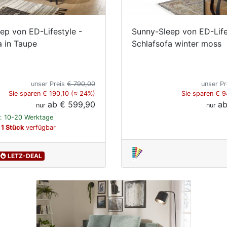
ep von ED-Lifestyle -
Sunny-Sleep von ED-Life
a in Taupe
Schlafsofa winter moss
unser Preis
€ 790,00
unser P
Sie sparen € 190,10 (≈ 24%)
Sie sparen € 9
ab
€ 599,90
a
nur
nur
t: 10-20 Werktage
 1 Stück
verfügbar
LETZ-DEAL