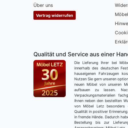
Über uns
Wider
Möbel
Vertrag widerrufen
Hinwe
Cooki
Erklär
Qualität und Service aus einer Ha
Die Lieferung Ihrer bei Möb
innerhalb des deutschen Fes
hauseigenen Fahrzeugen kos
Nutzen Sie gern unseren optio
neuen Möbel von unseren Mö
aufbauen zu lassen. Nac
Verpackungsmaterialien fach
Ihnen neben den bestellten 
von Möbel Letz besonders 
Qualität in positiver Erinnerun
in fremde Hände. Dadurch habe
Bestellung bis zur Lieferu
Ansprechpartner: Möbel Letz.