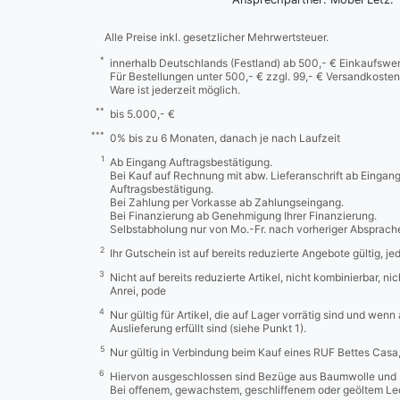
Alle Preise inkl. gesetzlicher Mehrwertsteuer.
*
innerhalb Deutschlands (Festland) ab 500,- € Einkaufswer
Für Bestellungen unter 500,- € zzgl. 99,- € Versandkosten
Ware ist jederzeit möglich.
**
bis 5.000,- €
***
0% bis zu 6 Monaten, danach je nach Laufzeit
1
Ab Eingang Auftragsbestätigung.
Bei Kauf auf Rechnung mit abw. Lieferanschrift ab Eingan
Auftragsbestätigung.
Bei Zahlung per Vorkasse ab Zahlungseingang.
Bei Finanzierung ab Genehmigung Ihrer Finanzierung.
Selbstabholung nur von Mo.-Fr. nach vorheriger Absprach
2
Ihr Gutschein ist auf bereits reduzierte Angebote gültig, j
3
Nicht auf bereits reduzierte Artikel, nicht kombinierbar, n
Anrei, pode
4
Nur gültig für Artikel, die auf Lager vorrätig sind und wenn
Auslieferung erfüllt sind (siehe Punkt 1).
5
Nur gültig in Verbindung beim Kauf eines RUF Bettes Cas
6
Hiervon ausgeschlossen sind Bezüge aus Baumwolle und 
Bei offenem, gewachstem, geschliffenem oder geöltem Led