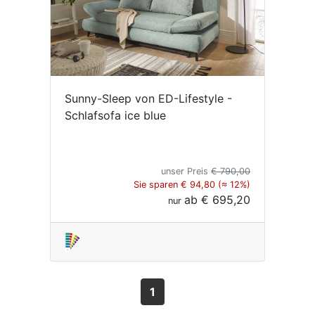
Sunny-Sleep von ED-Lifestyle -
Schlafsofa ice blue
unser Preis
€ 790,00
Sie sparen € 94,80 (≈ 12%)
ab
€ 695,20
nur
1