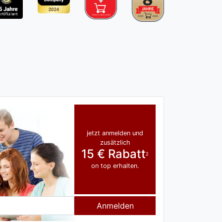
jetzt anmelden und
zusätzlich
15 € Rabatt
2
on top erhalten.
Anmelden