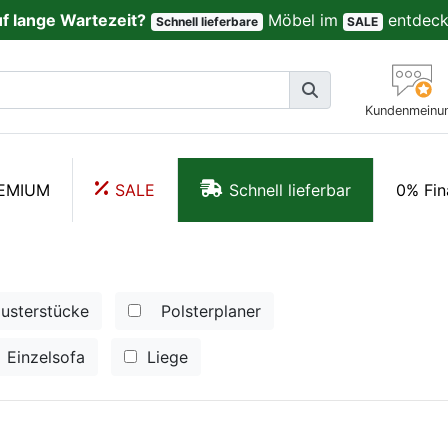
uf lange Wartezeit?
Möbel im
entdeck
Schnell lieferbare
SALE
Kundenmeinu
EMIUM
SALE
Schnell lieferbar
0% Fin
usterstücke
Polsterplaner
Einzelsofa
Liege