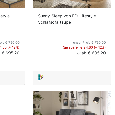
style -
Sunny-Sleep von ED-Lifestyle -
Schlafsofa taupe
reis
€ 790,00
unser Preis
€ 790,00
4,80 (≈ 12%)
Sie sparen € 94,80 (≈ 12%)
b
€ 695,20
ab
€ 695,20
nur