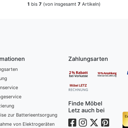
1
bis
7
(von insgesamt
7
Artikeln)
rmationen
Zahlungsarten
ngsarten
rung
nservice
geservice
Finde Möbel
zierung
Letz auch bei
ise zur Batterieentsorgung
ahme von Elektrogeräten