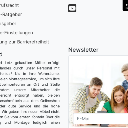
rufsrecht
-Ratgeber
isgeber
e-Einstellungen
ung zur Barrierefreiheit
Newsletter
nd
el Letz gekauften Möbel erfolgt
tlandes durch unser Personal mit
tenlos* bis in Ihre Wohnräume.
nalen Montageservice, um sich Ihre
belmonteuren an Ort und Stelle
hdem unsere Mitarbeiter die
gerecht entsorgt haben, bleiben
Wunschmöbeln aus dem Onlineshop
der gute Service und die hohe
g. Wir geben Ihre neuen Möbel nicht
n Sie vom ersten Kontakt über die
ng und Montage lediglich einen