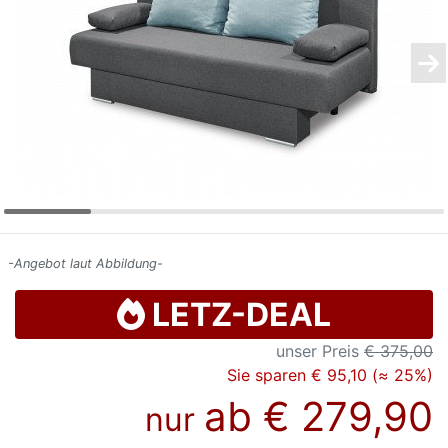
Konfigurator
0%
Finanzierung
Markenwelt
Letz-
Deals
-Angebot laut Abbildung-
LETZ-DEAL
unser Preis
€ 375,00
Sie sparen € 95,10 (≈ 25%)
ab
€ 279,90
nur