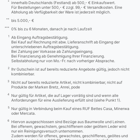
*
innerhalb Deutschlands (Festland) ab 500,- € Einkaufswert.
Für Bestellungen unter 500,- € zzgl. 99,- € Versandkosten. Eine
Abholung ab Verfügbarkeit der Ware ist jederzeit möglich.
**
bis 5.000,- €
***
0% bis zu 6 Monaten, danach je nach Laufzeit
1
Ab Eingang Auftragsbestätigung.
Bei Kauf auf Rechnung mit abw. Lieferanschrift ab Eingang der
unterschriebenen Auftragsbestätigung.
Bei Zahlung per Vorkasse ab Zahlungseingang.
Bei Finanzierung ab Genehmigung Ihrer Finanzierung.
Selbstabholung nur von Mo.-Fr. nach vorheriger Absprache.
2
Ihr Gutschein ist auf bereits reduzierte Angebote gültig, jedoch nicht
kombinierbar.
3
Nicht auf bereits reduzierte Artikel, nicht kombinierbar, nicht auf
Produkte der Marken Bretz, Anrei, pode
4
Nur gültig für Artikel, die auf Lager vorrätig sind und wenn alle
Anforderungen für eine Auslieferung erfüllt sind (siehe Punkt 1).
5
Nur gültig in Verbindung beim Kauf eines RUF Bettes Casa, Minerwa
oder Mercata.
6
Hiervon ausgeschlossen sind Bezüge aus Baumwolle und Leinen.
Bei offenem, gewachstem, geschliffenem oder geöltem Leder wird
nur ein Reinigungsversuch unternommen.
Zudem werden für offenes, gewachstes, geschliffenes, geöltes und