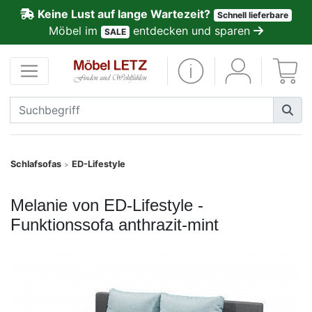
Keine Lust auf lange Wartezeit?
Schnell lieferbare
ließen
Möbel im
entdecken und sparen
SALE
Kundenmeinungen
Anmelden
PREMIUM
Schnell
Schlafsofas
ED-Lifestyle
>
lieferbar
Melanie von ED-Lifestyle -
SALE
Funktionssofa anthrazit-mint
Polsterplaner
Möbel-