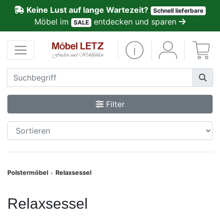
Keine Lust auf lange Wartezeit?
Schnell lieferbare
ließen
Möbel im
entdecken und sparen
SALE
Kundenmeinungen
Anmelden
PREMIUM
Filter
Schnell
lieferbar
SALE
Polstermöbel
Relaxsessel
>
Polsterplaner
Relaxsessel
Möbel-