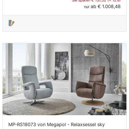
Sie sparen € 137,52 (≈ 12%)
ab
€ 1.008,48
nur
MP-RS18073 von Megapol - Relaxsessel sky