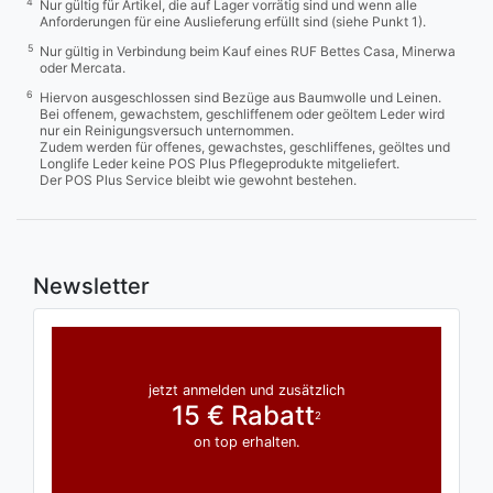
4
Nur gültig für Artikel, die auf Lager vorrätig sind und wenn alle
Anforderungen für eine Auslieferung erfüllt sind (siehe Punkt 1).
5
Nur gültig in Verbindung beim Kauf eines RUF Bettes Casa, Minerwa
oder Mercata.
6
Hiervon ausgeschlossen sind Bezüge aus Baumwolle und Leinen.
Bei offenem, gewachstem, geschliffenem oder geöltem Leder wird
nur ein Reinigungsversuch unternommen.
Zudem werden für offenes, gewachstes, geschliffenes, geöltes und
Longlife Leder keine POS Plus Pflegeprodukte mitgeliefert.
Der POS Plus Service bleibt wie gewohnt bestehen.
Newsletter
jetzt anmelden und zusätzlich
15 € Rabatt
2
on top erhalten.