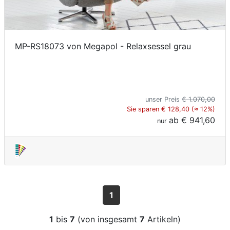
MP-RS18073 von Megapol - Relaxsessel grau
unser Preis
€ 1.070,00
Sie sparen € 128,40 (≈ 12%)
ab
€ 941,60
nur
1
1
bis
7
(von insgesamt
7
Artikeln)