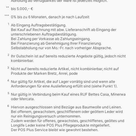
Abholung ab Verfügbarkeit der Ware ist jederzeit möglich.
**
bis 5.000,- €
***
0% bis zu 6 Monaten, danach je nach Laufzeit
1
Ab Eingang Auftragsbestätigung.
Bei Kauf auf Rechnung mit abw. Lieferanschrift ab Eingang der
unterschriebenen Auftragsbestätigung.
Bei Zahlung per Vorkasse ab Zahlungseingang.
Bei Finanzierung ab Genehmigung Ihrer Finanzierung.
Selbstabholung nur von Mo.-Fr. nach vorheriger Absprache.
2
Ihr Gutschein ist auf bereits reduzierte Angebote gültig, jedoch nicht
kombinierbar.
3
Nicht auf bereits reduzierte Artikel, nicht kombinierbar, nicht auf
Produkte der Marken Bretz, Anrei, pode
4
Nur gültig für Artikel, die auf Lager vorrätig sind und wenn alle
Anforderungen für eine Auslieferung erfüllt sind (siehe Punkt 1).
5
Nur gültig in Verbindung beim Kauf eines RUF Bettes Casa, Minerwa
oder Mercata.
6
Hiervon ausgeschlossen sind Bezüge aus Baumwolle und Leinen.
Bei offenem, gewachstem, geschliffenem oder geöltem Leder wird
nur ein Reinigungsversuch unternommen.
Zudem werden für offenes, gewachstes, geschliffenes, geöltes und
Longlife Leder keine POS Plus Pflegeprodukte mitgeliefert.
Der POS Plus Service bleibt wie gewohnt bestehen.