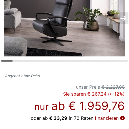
Konfigurator
0%
Finanzierung
Markenwelt
Letz-
Deals
- Angebot ohne Deko -
unser Preis
€ 2.227,00
Sie sparen € 267,24 (≈ 12%)
ab
€ 1.959,76
nur
oder ab
€ 33,29
in 72 Raten
finanzieren