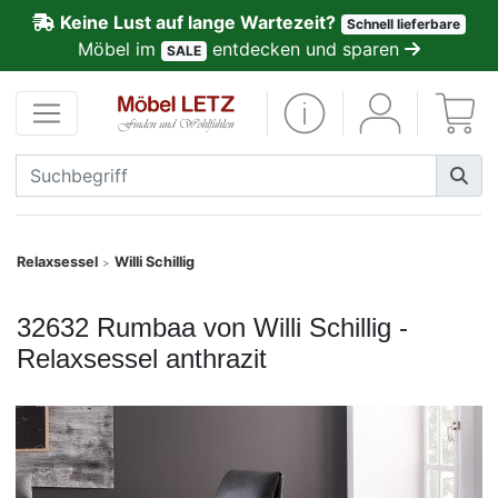
Keine Lust auf lange Wartezeit?
Schnell lieferbare
ließen
Möbel im
entdecken und sparen
SALE
Kundenmeinungen
Anmelden
PREMIUM
Schnell
Relaxsessel
Willi Schillig
>
lieferbar
32632 Rumbaa von Willi Schillig -
SALE
Relaxsessel anthrazit
Polsterplaner
Möbel-