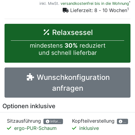
*
inkl. MwSt.
versandkostenfrei bis in die Wohnung
1
Lieferzeit: 8 - 10 Wochen
Relaxsessel
mindestens
30%
reduziert
und schnell lieferbar
Wunschkonfiguration
anfragen
Optionen inklusive
Sitzausführung
Kopfteilverstellung
Informationen
Inform
ergo-PUR-Schaum
inklusive